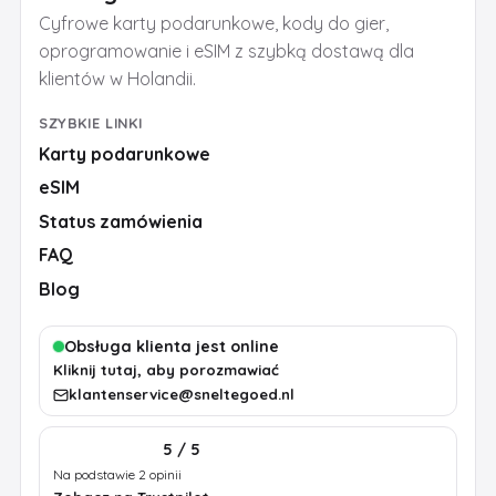
Cyfrowe karty podarunkowe, kody do gier,
oprogramowanie i eSIM z szybką dostawą dla
klientów w Holandii.
SZYBKIE LINKI
Karty podarunkowe
eSIM
Status zamówienia
FAQ
Blog
Obsługa klienta jest online
Kliknij tutaj, aby porozmawiać
klantenservice@sneltegoed.nl
5 / 5
Na podstawie 2 opinii