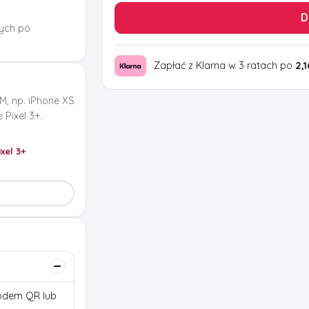
D
ych po
Zapłać z Klarna w 3 ratach po
2,1
M, np. iPhone XS
Pixel 3+.
ixel 3+
 kodem QR lub