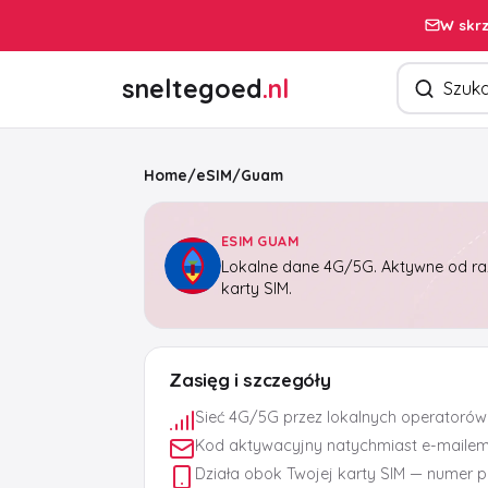
W skrz
Szukaj pro
sneltegoed
.nl
Home
/
eSIM
/
Guam
ESIM GUAM
Lokalne dane 4G/5G. Aktywne od raz
karty SIM.
Zasięg i szczegóły
Sieć 4G/5G przez lokalnych operatorów
Kod aktywacyjny natychmiast e-maile
Działa obok Twojej karty SIM — numer 