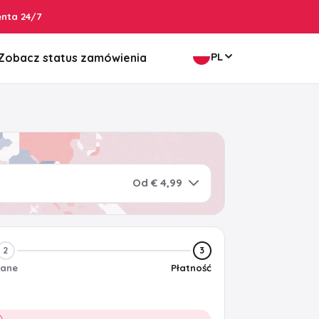
enta 24/7
PL
Zobacz status zamówienia
Od € 4,99
2
3
ane
Płatność