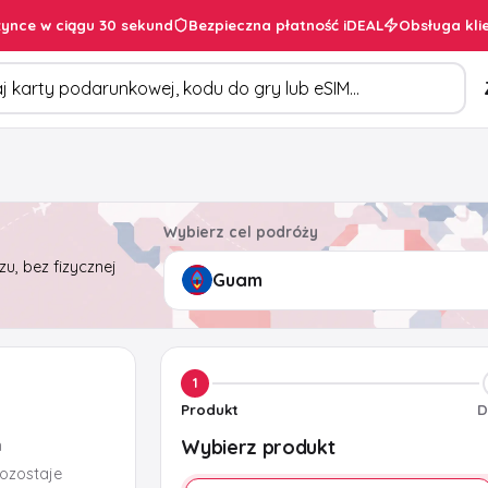
ynce w ciągu 30 sekund
Bezpieczna płatność iDEAL
Obsługa kli
duktów
Wybierz cel podróży
u, bez fizycznej
1
Produkt
D
Wybierz produkt
m
pozostaje