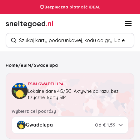
Bezpieczna płatność iDEAL
sneltegoed
.nl
Szukaj produktów
Home
/
eSIM
/
Gwadelupa
ESIM GWADELUPA
Lokalne dane 4G/5G. Aktywne od razu, bez
fizycznej karty SIM.
Wybierz cel podróży
Od € 1,59