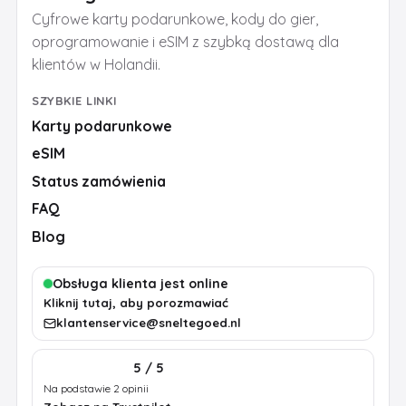
Cyfrowe karty podarunkowe, kody do gier,
oprogramowanie i eSIM z szybką dostawą dla
klientów w Holandii.
SZYBKIE LINKI
Karty podarunkowe
eSIM
Status zamówienia
FAQ
Blog
Obsługa klienta jest online
Kliknij tutaj, aby porozmawiać
klantenservice@sneltegoed.nl
5 / 5
Na podstawie 2 opinii