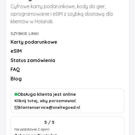
Cyfrowe karty podarunkowe, kody do gier,
oprogramowanie i eSIM z szybką dostawą dla
klientów w Holandii.
SZYBKIE LINKI
Karty podarunkowe
eSIM
Status zamówienia
FAQ
Blog
Obsługa klienta jest online
Kliknij tutaj, aby porozmawiać
klantenservice@sneltegoed.nl
5 / 5
Na podstawie 2 opinii