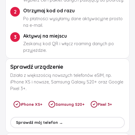
Wybierz cel i pakiet danych pasujący do podróży.
Otrzymaj kod od razu
2
Po płatności wysyłamy dane aktywacyjne prosto
na e-mail.
Aktywuj na miejscu
3
Zeskanuj kod QR i włącz roaming danych po
przyjeździe.
Sprawdź urządzenie
Działa z większością nowszych telefonów eSIM, np.
iPhone XS i nowsze, Samsung Galaxy S20+ oraz Google
Pixel 3+.
iPhone XS+
Samsung S20+
Pixel 3+
Sprawdź mój telefon →