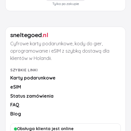
Tylko po zakupie
sneltegoed
.nl
Cyfrowe karty podarunkowe, kody do gier,
oprogramowanie i eSIM z szybką dostawą dla
klientów w Holandii.
SZYBKIE LINKI
Karty podarunkowe
eSIM
Status zamówienia
FAQ
Blog
Obsługa klienta jest online