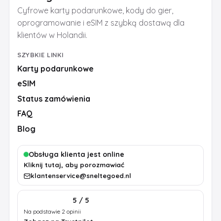
Cyfrowe karty podarunkowe, kody do gier,
oprogramowanie i eSIM z szybką dostawą dla
klientów w Holandii.
SZYBKIE LINKI
Karty podarunkowe
eSIM
Status zamówienia
FAQ
Blog
Obsługa klienta jest online
Kliknij tutaj, aby porozmawiać
klantenservice@sneltegoed.nl
5 / 5
Na podstawie 2 opinii