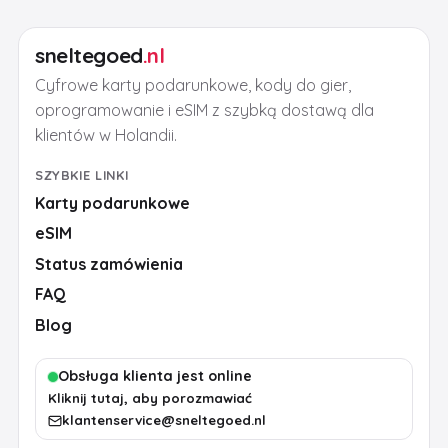
sneltegoed
.nl
Cyfrowe karty podarunkowe, kody do gier,
oprogramowanie i eSIM z szybką dostawą dla
klientów w Holandii.
SZYBKIE LINKI
Karty podarunkowe
eSIM
Status zamówienia
FAQ
Blog
Obsługa klienta jest online
Kliknij tutaj, aby porozmawiać
klantenservice@sneltegoed.nl