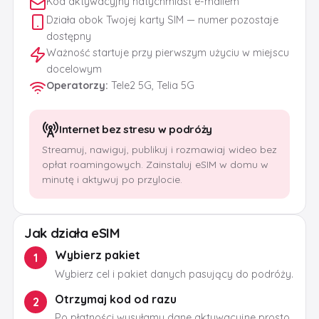
Kod aktywacyjny natychmiast e-mailem
Działa obok Twojej karty SIM — numer pozostaje
dostępny
Ważność startuje przy pierwszym użyciu w miejscu
docelowym
Operatorzy
:
Tele2 5G, Telia 5G
Internet bez stresu w podróży
Streamuj, nawiguj, publikuj i rozmawiaj wideo bez
opłat roamingowych. Zainstaluj eSIM w domu w
minutę i aktywuj po przylocie.
Jak działa eSIM
Wybierz pakiet
1
Wybierz cel i pakiet danych pasujący do podróży.
Otrzymaj kod od razu
2
Po płatności wysyłamy dane aktywacyjne prosto