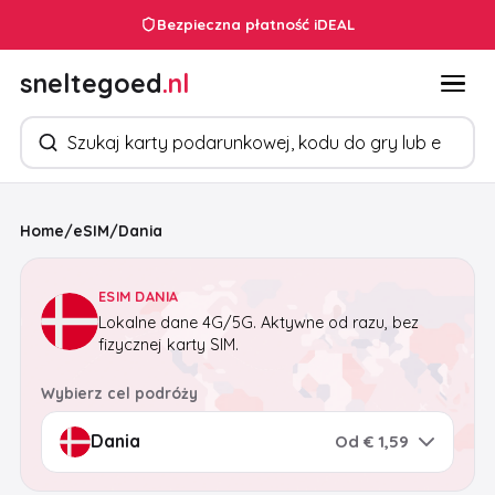
Bezpieczna płatność iDEAL
sneltegoed
.nl
Szukaj produktów
Home
/
eSIM
/
Dania
ESIM DANIA
Lokalne dane 4G/5G. Aktywne od razu, bez
fizycznej karty SIM.
Wybierz cel podróży
Od € 1,59