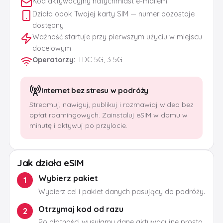
Kod aktywacyjny natychmiast e-mailem
Działa obok Twojej karty SIM — numer pozostaje
dostępny
Ważność startuje przy pierwszym użyciu w miejscu
docelowym
Operatorzy
:
TDC 5G, 3 5G
Internet bez stresu w podróży
Streamuj, nawiguj, publikuj i rozmawiaj wideo bez
opłat roamingowych. Zainstaluj eSIM w domu w
minutę i aktywuj po przylocie.
Jak działa eSIM
Wybierz pakiet
1
Wybierz cel i pakiet danych pasujący do podróży.
Otrzymaj kod od razu
2
Po płatności wysyłamy dane aktywacyjne prosto