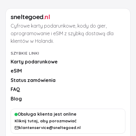
sneltegoed
.nl
Cyfrowe karty podarunkowe, kody do gier,
oprogramowanie i eSIM z szybką dostawą dla
klientów w Holandii.
SZYBKIE LINKI
Karty podarunkowe
eSIM
Status zamówienia
FAQ
Blog
Obsługa klienta jest online
Kliknij tutaj, aby porozmawiać
klantenservice@sneltegoed.nl