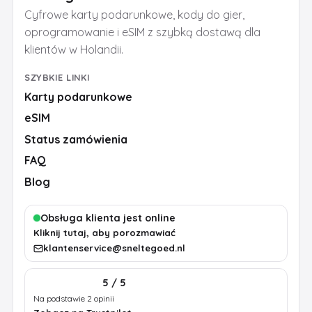
Cyfrowe karty podarunkowe, kody do gier,
oprogramowanie i eSIM z szybką dostawą dla
klientów w Holandii.
SZYBKIE LINKI
Karty podarunkowe
eSIM
Status zamówienia
FAQ
Blog
Obsługa klienta jest online
Kliknij tutaj, aby porozmawiać
klantenservice@sneltegoed.nl
5 / 5
Na podstawie 2 opinii