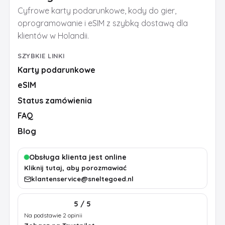
Cyfrowe karty podarunkowe, kody do gier,
oprogramowanie i eSIM z szybką dostawą dla
klientów w Holandii.
SZYBKIE LINKI
Karty podarunkowe
eSIM
Status zamówienia
FAQ
Blog
Obsługa klienta jest online
Kliknij tutaj, aby porozmawiać
klantenservice@sneltegoed.nl
5 / 5
Na podstawie 2 opinii