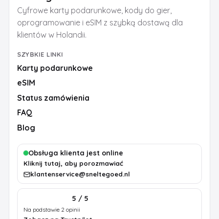
Cyfrowe karty podarunkowe, kody do gier,
oprogramowanie i eSIM z szybką dostawą dla
klientów w Holandii.
SZYBKIE LINKI
Karty podarunkowe
eSIM
Status zamówienia
FAQ
Blog
Obsługa klienta jest online
Kliknij tutaj, aby porozmawiać
klantenservice@sneltegoed.nl
5 / 5
Na podstawie 2 opinii