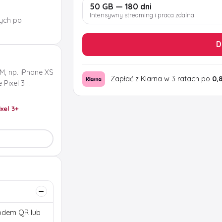
50 GB — 180 dni
Intensywny streaming i praca zdalna
ych po
D
M, np. iPhone XS
Zapłać z Klarna w 3 ratach po
0,
Pixel 3+.
ixel 3+
 kodem QR lub