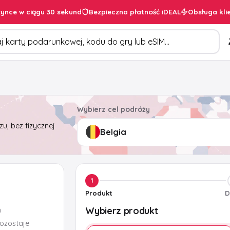
ynce w ciągu 30 sekund
Bezpieczna płatność iDEAL
Obsługa kli
duktów
Wybierz cel podróży
u, bez fizycznej
1
Produkt
D
Wybierz produkt
m
pozostaje