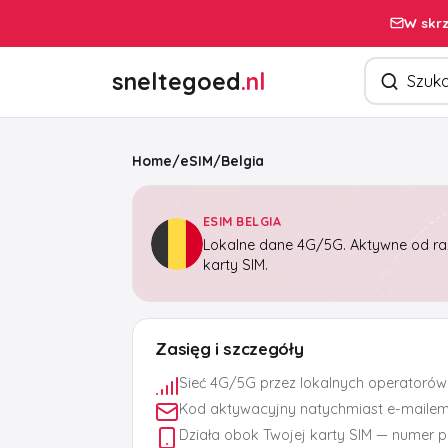
W skrz
Szukaj pro
sneltegoed
.nl
Home
/
eSIM
/
Belgia
ESIM BELGIA
Lokalne dane 4G/5G. Aktywne od raz
karty SIM.
Zasięg i szczegóły
Sieć 4G/5G przez lokalnych operatorów
Kod aktywacyjny natychmiast e-maile
Działa obok Twojej karty SIM — numer 