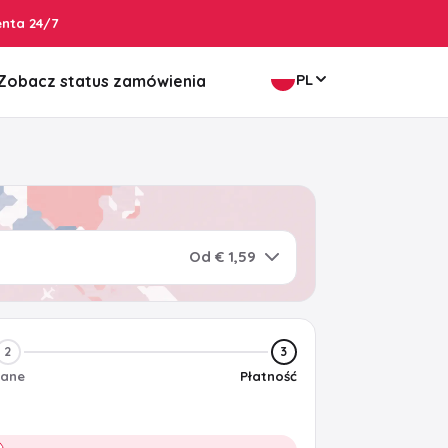
enta 24/7
PL
Zobacz status zamówienia
Od € 1,59
2
3
ane
Płatność