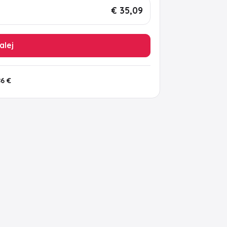
€ 35,09
alej
86 €