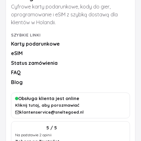
Cyfrowe karty podarunkowe, kody do gier,
oprogramowanie i eSIM z szybką dostawą dla
klientów w Holandii.
SZYBKIE LINKI
Karty podarunkowe
eSIM
Status zamówienia
FAQ
Blog
Obsługa klienta jest online
Kliknij tutaj, aby porozmawiać
klantenservice@sneltegoed.nl
5 / 5
Na podstawie 2 opinii