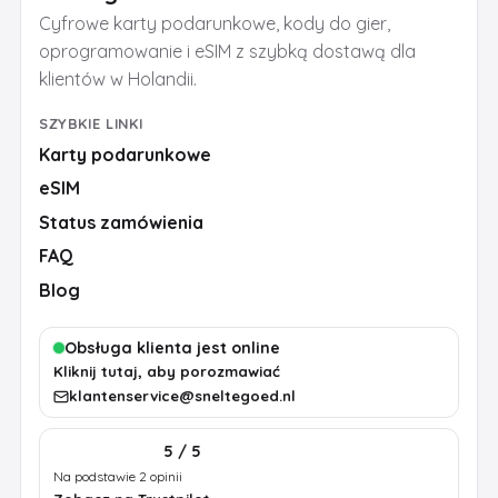
Cyfrowe karty podarunkowe, kody do gier,
oprogramowanie i eSIM z szybką dostawą dla
klientów w Holandii.
SZYBKIE LINKI
Karty podarunkowe
eSIM
Status zamówienia
FAQ
Blog
Obsługa klienta jest online
Kliknij tutaj, aby porozmawiać
klantenservice@sneltegoed.nl
5 / 5
Na podstawie 2 opinii