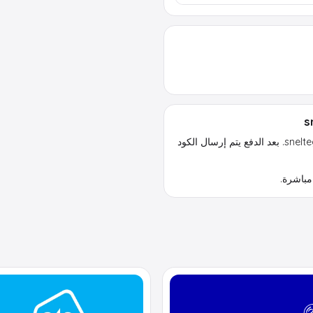
اشترِ Nelly.com بطاقة هدية بسرعة وأمان من sneltegoed.nl. بعد الدفع يتم إرسال الكود
مباشرة.