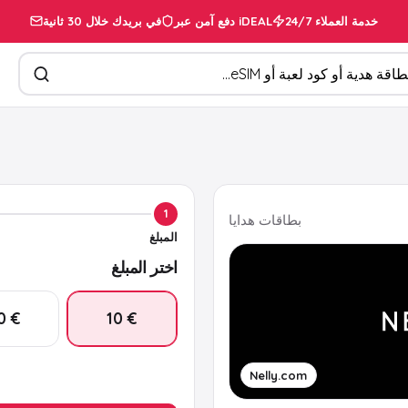
خدمة العملاء 24/7
دفع آمن عبر iDEAL
في بريدك خلال 30 ثانية
تجات
1
بطاقات هدايا
المبلغ
اختر المبلغ
€ 50
€ 10
Nelly.com
€ 25
€ 20