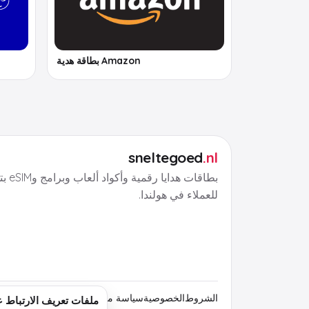
Amazon بطاقة هدية
sneltegoed
.nl
بطاقات هد
للعملاء في هولندا.
الشروط
الخصوصية
سياسة ملفات تعريف الارتباط
معلوما
ملفات تعريف الارتباط على goed.nl