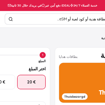
خدمة العملاء 24/7
دفع آمن عبر iDEAL
في بريدك خلال 30 ثانية
تجات
1
بطاقات هدايا
المبلغ
اختر المبلغ
€ 50
€ 20
Thuisbezorgd
€ 25