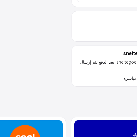
اشترِ Thuisbezorgd بطاقة هدية بسرعة وأمان من sneltegoed.nl. بعد الدفع يتم إرسال
مباشرة.