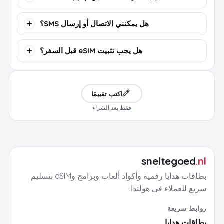
هل يمكنني الاتصال أو إرسال SMS؟
هل يجب تثبيت eSIM قبل السفر؟
اكتب تقييمًا
فقط بعد الشراء
sneltegoed
.nl
بطاقات هدايا رقمية وأكواد ألعاب وبرامج وeSIM بتسليم
سريع للعملاء في هولندا.
روابط سريعة
بطاقات هدايا