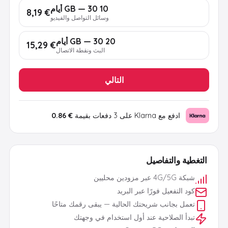
10 GB — 30 أيام
€ 8,19
وسائل التواصل والفيديو
20 GB — 30 أيام
€ 15,29
البث ونقطة الاتصال
التالي
ادفع مع Klarna على 3 دفعات بقيمة
€ 0.86
التغطية والتفاصيل
شبكة 4G/5G عبر مزودين محليين
كود التفعيل فورًا عبر البريد
تعمل بجانب شريحتك الحالية — يبقى رقمك متاحًا
تبدأ الصلاحية عند أول استخدام في وجهتك