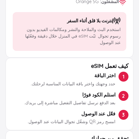
المشغلون
:
Orange 5G
إنترنت بلا قلق أثناء السفر
استخدم البث والملاحة والنشر ومكالمات الفيديو بدون
رسوم تجوال. ثبّت eSIM في المنزل خلال دقيقة وفعّلها
عند الوصول.
كيف تعمل eSIM
اختر الباقة
1
حدد وجهتك واختر باقة البيانات المناسبة لرحلتك.
استلم الكود فورًا
2
بعد الدفع نرسل تفاصيل التفعيل مباشرة إلى بريدك.
فعّل عند الوصول
3
امسح رمز QR وشغّل تجوال البيانات عند الوصول.
تحقق من جهازك