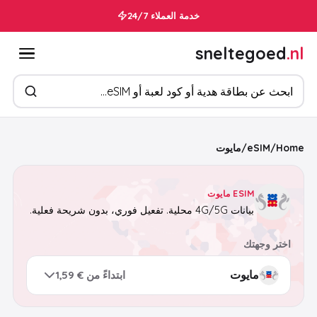
خدمة العملاء 24/7
sneltegoed
.nl
ابحث عن المنتجات
Home
/
eSIM
/
مايوت
ESIM مايوت
بيانات 4G/5G محلية. تفعيل فوري، بدون شريحة فعلية.
اختر وجهتك
ابتداءً من € 1,59