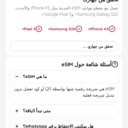
تعمل مع معظم هواتف eSIM الحديثة مثل iPhone XS والأحدث،
Samsung Galaxy S20+ وGoogle Pixel 3+.
Pixel 3+
Samsung S20+
iPhone XS+
تحقق من جهازي →
أسئلة شائعة حول eSIM
ما هي eSIM؟
eSIM هي شريحة رقمية تثبتها بواسطة QR أو كود تفعيل بدون
تبديل شريحة فعلية.
متى تبدأ الباقة؟
هل يمكنني الاحتفاظ برقم WhatsApp؟