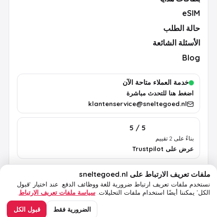
eSIM
حالة الطلب
الأسئلة الشائعة
Blog
خدمة العملاء متاحة الآن
اضغط هنا للتحدث مباشرة
klantenservice@sneltegoed.nl
5 / 5
بناءً على 2 تقييم
عرض على Trustpilot
ملفات تعريف الارتباط على sneltegoed.nl
الشروط
الخصوصية
سياسة ملفات تعريف الارتباط
معلومات قانونية
نستخدم ملفات تعريف ارتباط ضرورية للغة ووظائف الدفع.
عند اختيار ‘قبول
الكل’ يمكننا أيضًا استخدام ملفات التحليلات.
سياسة ملفات تعريف الارتباط
.
© 2026 sneltegoed.nl. جميع الحقوق محفوظة.
الضرورية فقط
قبول الكل