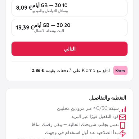
10 GB — 30 أيام
€ 8,09
وسائل التواصل والفيديو
20 GB — 30 أيام
€ 13,39
البث ونقطة الاتصال
التالي
ادفع مع Klarna على 3 دفعات بقيمة
€ 0.86
التغطية والتفاصيل
شبكة 4G/5G عبر مزودين محليين
كود التفعيل فورًا عبر البريد
تعمل بجانب شريحتك الحالية — يبقى رقمك متاحًا
تبدأ الصلاحية عند أول استخدام في وجهتك