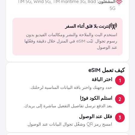
المشغلون
:
TIM 5G, Wind 5G, TIM maritime 3G, Iliad
5G
إنترنت بلا قلق أثناء السفر
استخدم البث والملاحة والنشر ومكالمات الفيديو بدون
رسوم تجوال. ثبّت eSIM في المنزل خلال دقيقة وفعّلها
عند الوصول.
كيف تعمل eSIM
اختر الباقة
1
حدد وجهتك واختر باقة البيانات المناسبة لرحلتك.
استلم الكود فورًا
2
بعد الدفع نرسل تفاصيل التفعيل مباشرة إلى بريدك.
فعّل عند الوصول
3
امسح رمز QR وشغّل تجوال البيانات عند الوصول.