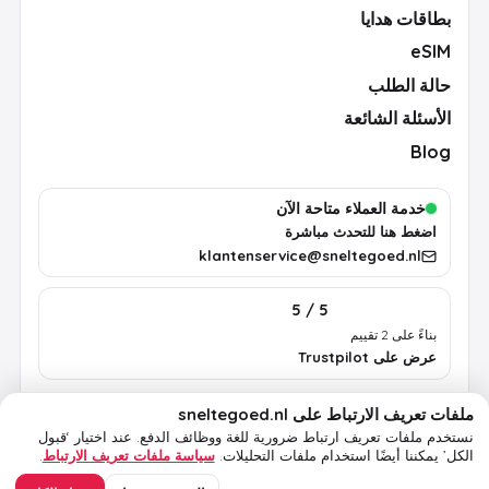
بطاقات هدايا
eSIM
حالة الطلب
الأسئلة الشائعة
Blog
خدمة العملاء متاحة الآن
اضغط هنا للتحدث مباشرة
klantenservice@sneltegoed.nl
5 / 5
بناءً على 2 تقييم
عرض على Trustpilot
ملفات تعريف الارتباط على sneltegoed.nl
الشروط
الخصوصية
سياسة ملفات تعريف الارتباط
معلومات قانونية
نستخدم ملفات تعريف ارتباط ضرورية للغة ووظائف الدفع.
عند اختيار ‘قبول
الكل’ يمكننا أيضًا استخدام ملفات التحليلات.
سياسة ملفات تعريف الارتباط
.
© 2026 sneltegoed.nl. جميع الحقوق محفوظة.