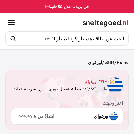
في بريدك خلال 30 ثانية
sneltegoed
.nl
ابحث عن المنتجات
Home
/
eSIM
/
أورغواي
ESIM أورغواي
بيانات 4G/5G محلية. تفعيل فوري، بدون شريحة فعلية.
اختر وجهتك
ابتداءً من € 4,49