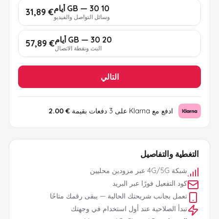
10 GB — 30 أيام
€ 31,89
وسائل التواصل والفيديو
20 GB — 30 أيام
€ 57,89
البث ونقطة الاتصال
التالي
ادفع مع Klarna على 3 دفعات بقيمة
€ 2.00
التغطية والتفاصيل
شبكة 4G/5G عبر مزودين محليين
كود التفعيل فورًا عبر البريد
تعمل بجانب شريحتك الحالية — يبقى رقمك متاحًا
تبدأ الصلاحية عند أول استخدام في وجهتك