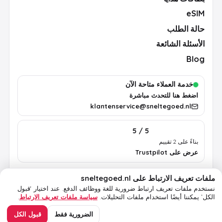
eSIM
حالة الطلب
الأسئلة الشائعة
Blog
خدمة العملاء متاحة الآن
اضغط هنا للتحدث مباشرة
klantenservice@sneltegoed.nl
5 / 5
بناءً على 2 تقييم
عرض على Trustpilot
ملفات تعريف الارتباط على sneltegoed.nl
الشروط
الخصوصية
سياسة ملفات تعريف الارتباط
معلومات قانونية
نستخدم ملفات تعريف ارتباط ضرورية للغة ووظائف الدفع.
عند اختيار ‘قبول
الكل’ يمكننا أيضًا استخدام ملفات التحليلات.
سياسة ملفات تعريف الارتباط
.
© 2026 sneltegoed.nl. جميع الحقوق محفوظة.
الضرورية فقط
قبول الكل