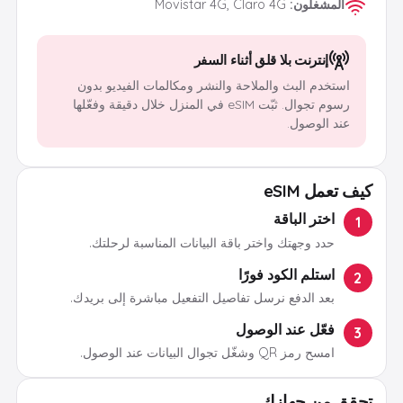
المشغلون
:
Movistar 4G, Claro 4G
إنترنت بلا قلق أثناء السفر
استخدم البث والملاحة والنشر ومكالمات الفيديو بدون
رسوم تجوال. ثبّت eSIM في المنزل خلال دقيقة وفعّلها
عند الوصول.
كيف تعمل eSIM
اختر الباقة
1
حدد وجهتك واختر باقة البيانات المناسبة لرحلتك.
استلم الكود فورًا
2
بعد الدفع نرسل تفاصيل التفعيل مباشرة إلى بريدك.
فعّل عند الوصول
3
امسح رمز QR وشغّل تجوال البيانات عند الوصول.
تحقق من جهازك