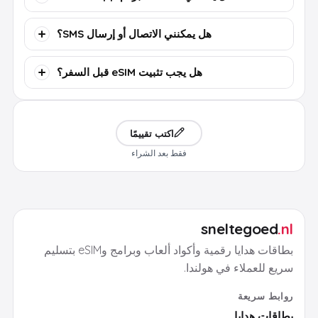
هل يمكنني الاتصال أو إرسال SMS؟
هل يجب تثبيت eSIM قبل السفر؟
اكتب تقييمًا
فقط بعد الشراء
sneltegoed
.nl
بطاقات هدايا رقمية وأكواد ألعاب وبرامج وeSIM بتسليم
سريع للعملاء في هولندا.
روابط سريعة
بطاقات هدايا