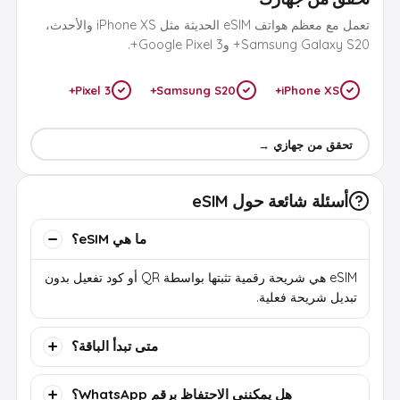
تعمل مع معظم هواتف eSIM الحديثة مثل iPhone XS والأحدث،
Samsung Galaxy S20+ وGoogle Pixel 3+.
Pixel 3+
Samsung S20+
iPhone XS+
تحقق من جهازي →
أسئلة شائعة حول eSIM
ما هي eSIM؟
eSIM هي شريحة رقمية تثبتها بواسطة QR أو كود تفعيل بدون
تبديل شريحة فعلية.
متى تبدأ الباقة؟
هل يمكنني الاحتفاظ برقم WhatsApp؟