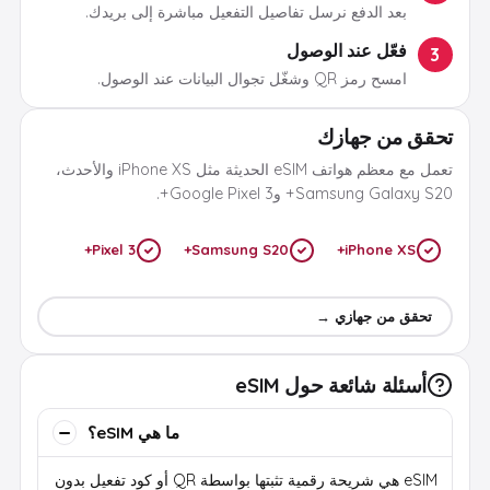
بعد الدفع نرسل تفاصيل التفعيل مباشرة إلى بريدك.
فعّل عند الوصول
3
امسح رمز QR وشغّل تجوال البيانات عند الوصول.
تحقق من جهازك
تعمل مع معظم هواتف eSIM الحديثة مثل iPhone XS والأحدث،
Samsung Galaxy S20+ وGoogle Pixel 3+.
Pixel 3+
Samsung S20+
iPhone XS+
تحقق من جهازي →
أسئلة شائعة حول eSIM
ما هي eSIM؟
eSIM هي شريحة رقمية تثبتها بواسطة QR أو كود تفعيل بدون