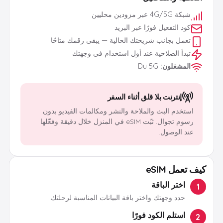
شبكة 4G/5G عبر مزودين محليين
كود التفعيل فورًا عبر البريد
تعمل بجانب شريحتك الحالية — يبقى رقمك متاحًا
تبدأ الصلاحية عند أول استخدام في وجهتك
المشغلون
:
Du 5G
إنترنت بلا قلق أثناء السفر
استخدم البث والملاحة والنشر ومكالمات الفيديو بدون
رسوم تجوال. ثبّت eSIM في المنزل خلال دقيقة وفعّلها
عند الوصول.
كيف تعمل eSIM
اختر الباقة
1
حدد وجهتك واختر باقة البيانات المناسبة لرحلتك.
استلم الكود فورًا
2