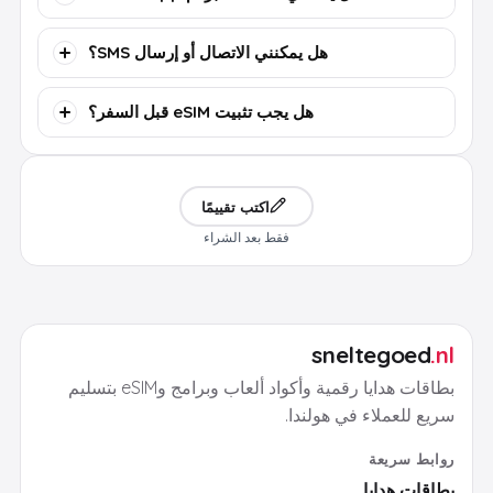
هل يمكنني الاتصال أو إرسال SMS؟
هل يجب تثبيت eSIM قبل السفر؟
اكتب تقييمًا
فقط بعد الشراء
sneltegoed
.nl
بطاقات هدايا رقمية وأكواد ألعاب وبرامج وeSIM بتسليم
سريع للعملاء في هولندا.
روابط سريعة
بطاقات هدايا