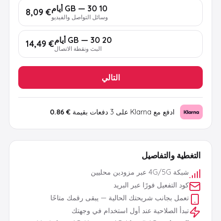
10 GB — 30 أيام
€ 8,09
وسائل التواصل والفيديو
20 GB — 30 أيام
€ 14,49
البث ونقطة الاتصال
التالي
ادفع مع Klarna على 3 دفعات بقيمة
€ 0.86
التغطية والتفاصيل
شبكة 4G/5G عبر مزودين محليين
كود التفعيل فورًا عبر البريد
تعمل بجانب شريحتك الحالية — يبقى رقمك متاحًا
تبدأ الصلاحية عند أول استخدام في وجهتك