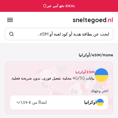
خدمة العملاء 24/7
دفع آمن عبر iDEAL
sneltegoed
.nl
ابحث عن المنتجات
Home
/
eSIM
/
أوكرانيا
ESIM أوكرانيا
بيانات 4G/5G محلية. تفعيل فوري، بدون شريحة فعلية.
اختر وجهتك
ابتداءً من € 1,59