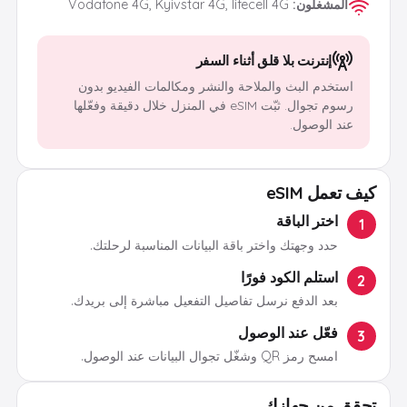
المشغلون
:
Vodafone 4G, Kyivstar 4G, lifecell 4G
إنترنت بلا قلق أثناء السفر
استخدم البث والملاحة والنشر ومكالمات الفيديو بدون
رسوم تجوال. ثبّت eSIM في المنزل خلال دقيقة وفعّلها
عند الوصول.
كيف تعمل eSIM
اختر الباقة
1
حدد وجهتك واختر باقة البيانات المناسبة لرحلتك.
استلم الكود فورًا
2
بعد الدفع نرسل تفاصيل التفعيل مباشرة إلى بريدك.
فعّل عند الوصول
3
امسح رمز QR وشغّل تجوال البيانات عند الوصول.
تحقق من جهازك