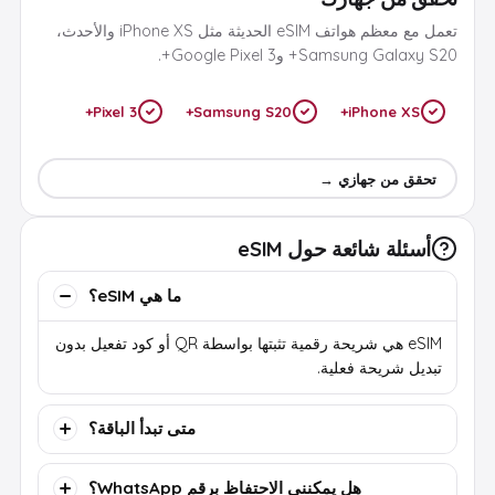
تعمل مع معظم هواتف eSIM الحديثة مثل iPhone XS والأحدث،
Samsung Galaxy S20+ وGoogle Pixel 3+.
Pixel 3+
Samsung S20+
iPhone XS+
تحقق من جهازي →
أسئلة شائعة حول eSIM
ما هي eSIM؟
eSIM هي شريحة رقمية تثبتها بواسطة QR أو كود تفعيل بدون
تبديل شريحة فعلية.
متى تبدأ الباقة؟
هل يمكنني الاحتفاظ برقم WhatsApp؟