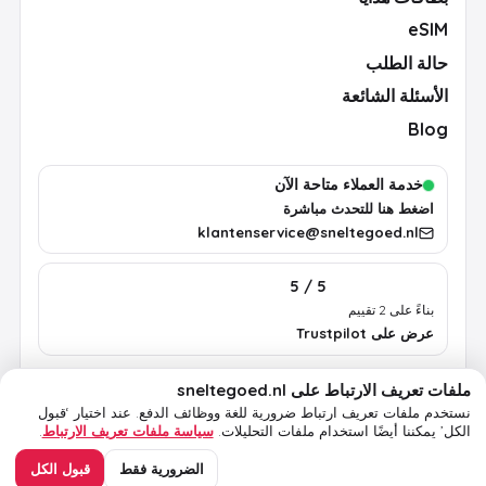
eSIM
حالة الطلب
الأسئلة الشائعة
Blog
خدمة العملاء متاحة الآن
اضغط هنا للتحدث مباشرة
klantenservice@sneltegoed.nl
5 / 5
بناءً على 2 تقييم
عرض على Trustpilot
ملفات تعريف الارتباط على sneltegoed.nl
الشروط
الخصوصية
سياسة ملفات تعريف الارتباط
معلومات قانونية
نستخدم ملفات تعريف ارتباط ضرورية للغة ووظائف الدفع.
عند اختيار ‘قبول
الكل’ يمكننا أيضًا استخدام ملفات التحليلات.
سياسة ملفات تعريف الارتباط
.
© 2026 sneltegoed.nl. جميع الحقوق محفوظة.
الضرورية فقط
قبول الكل