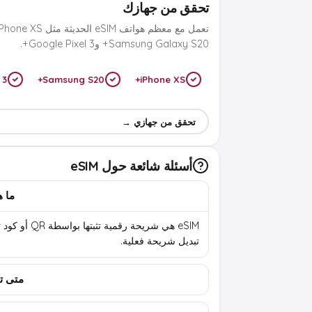
تحقق من جهازك
Samsung Galaxy S20+ وGoogle Pixel 3+.
 3+
Samsung S20+
iPhone XS+
تحقق من جهازي →
أسئلة شائعة حول eSIM
ما هي 
eSIM هي شريحة رقمية تثب
تبديل شريحة فعلية.
متى تب