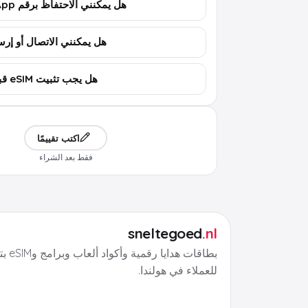
هل يمكنني الاحتفاظ برقم WhatsApp؟
هل يمكنني الاتصال أو إرسال 
هل يجب تثبيت eSIM قبل السفر؟
اكتب تقييمًا
فقط بعد الشراء
sneltegoed
.nl
بطاقات هد
للعملاء في هولندا.