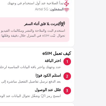
تبدأ الصلاحية عند أول استخدام في وجهتك
المشغلون
:
Airtel 5G
إنترنت بلا قلق أثناء السفر
استخدم البث والملاحة والنشر ومكالمات الفيديو
تجوال. ثبّت eSIM في المنزل خلال دقيقة وفعّلها عند الوصول.
كيف تعمل eSIM
اختر الباقة
1
حدد وجهتك واختر باقة البيانات المناسبة لرحلت
استلم الكود فورًا
2
بعد الدفع نرسل تفاصيل التفعيل مباشرة إلى ب
فعّل عند الوصول
3
امسح رمز QR وشغّل تجوال البيانات عند الوصول.