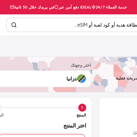
خدمة العملاء 24/7
دفع آمن عبر iDEAL
في بريدك خلال 30 ثانية
تجات
اختر وجهتك
1
المنتج
الب
اختر المنتج
ا