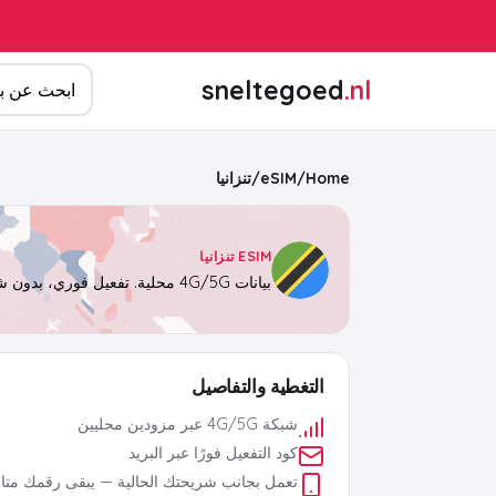
ابحث عن المن
sneltegoed
.nl
Home
/
eSIM
/
تنزانيا
ESIM تنزانيا
بيانات 4G/5G محلية. تفعيل فوري، بدون شريحة فعلية.
التغطية والتفاصيل
شبكة 4G/5G عبر مزودين محليين
كود التفعيل فورًا عبر البريد
تعمل بجانب شريحتك الحالية — يبقى رقمك متاحً