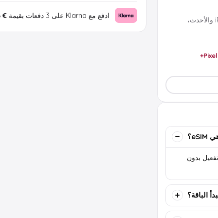
ادفع مع Klarna على 3 دفعات بقيمة
€ 2.66
تعمل مع معظم هواتف eSIM الحديثة مثل iPhone XS والأحدث،
Pixel
eSIM؟
تها بواسطة QR أو كود تفعيل بدون
دأ الباقة؟