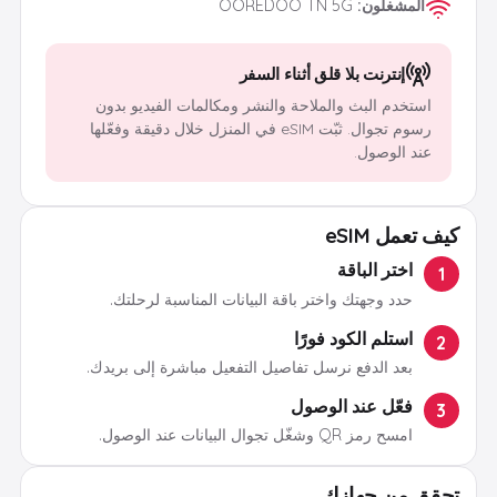
المشغلون
:
OOREDOO TN 5G
إنترنت بلا قلق أثناء السفر
استخدم البث والملاحة والنشر ومكالمات الفيديو بدون
رسوم تجوال. ثبّت eSIM في المنزل خلال دقيقة وفعّلها
عند الوصول.
كيف تعمل eSIM
اختر الباقة
1
حدد وجهتك واختر باقة البيانات المناسبة لرحلتك.
استلم الكود فورًا
2
بعد الدفع نرسل تفاصيل التفعيل مباشرة إلى بريدك.
فعّل عند الوصول
3
امسح رمز QR وشغّل تجوال البيانات عند الوصول.
تحقق من جهازك