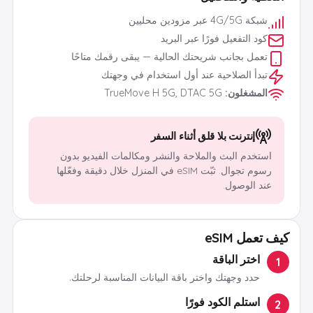
شبكة 4G/5G عبر مزودين محليين
كود التفعيل فورًا عبر البريد
تعمل بجانب شريحتك الحالية — يبقى رقمك متاحًا
تبدأ الصلاحية عند أول استخدام في وجهتك
المشغلون
:
TrueMove H 5G, DTAC 5G
إنترنت بلا قلق أثناء السفر
استخدم البث والملاحة والنشر ومكالمات الفيديو بدون
رسوم تجوال. ثبّت eSIM في المنزل خلال دقيقة وفعّلها
عند الوصول.
كيف تعمل eSIM
اختر الباقة
1
حدد وجهتك واختر باقة البيانات المناسبة لرحلتك.
استلم الكود فورًا
2