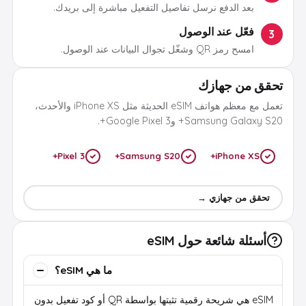
بعد الدفع نرسل تفاصيل التفعيل مباشرة إلى بريدك.
فعّل عند الوصول
3
امسح رمز QR وشغّل تجوال البيانات عند الوصول.
تحقق من جهازك
تعمل مع معظم هواتف eSIM الحديثة مثل iPhone XS والأحدث،
Samsung Galaxy S20+ وGoogle Pixel 3+.
Pixel 3+
Samsung S20+
iPhone XS+
تحقق من جهازي →
أسئلة شائعة حول eSIM
ما هي eSIM؟
eSIM هي شريحة رقمية تثبتها بواسطة QR أو كود تفعيل بدون