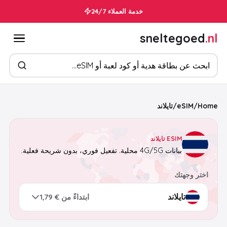
خدمة العملاء 24/7
sneltegoed
.nl
ابحث عن المنتجات
Home
/
eSIM
/
تايلاند
ESIM تايلاند
بيانات 4G/5G محلية. تفعيل فوري، بدون شريحة فعلية.
اختر وجهتك
ابتداءً من € 1,79