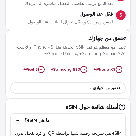
بعد الدفع نرسل تفاصيل التفعيل مباشرة إلى بريدك.
فعّل عند الوصول
3
امسح رمز QR وشغّل تجوال البيانات عند الوصول.
تحقق من جهازك
تعمل مع معظم هواتف eSIM الحديثة مثل iPhone XS والأحدث،
Samsung Galaxy S20+ وGoogle Pixel 3+.
Pixel 3+
Samsung S20+
iPhone XS+
تحقق من جهازي →
أسئلة شائعة حول eSIM
ما هي eSIM؟
eSIM هي شريحة رقمية تثبتها بواسطة QR أو كود تفعيل بدون