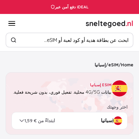
دفع آمن عبر iDEAL
sneltegoed
.nl
ابحث عن المنتجات
Home
/
eSIM
/
إسبانيا
ESIM إسبانيا
بيانات 4G/5G محلية. تفعيل فوري، بدون شريحة فعلية.
اختر وجهتك
ابتداءً من € 1,59