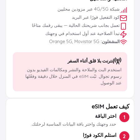
شبكة 4G/5G عبر مزودين محليين
كود التفعيل فورًا عبر البريد
تعمل بجانب شريحتك الحالية — يبقى رقمك متاحًا
تبدأ الصلاحية عند أول استخدام في وجهتك
المشغلون
:
Orange 5G, Movistar 5G
إنترنت بلا قلق أثناء السفر
استخدم البث والملاحة والنشر ومكالمات الفيديو بدون
رسوم تجوال. ثبّت eSIM في المنزل خلال دقيقة وفعّلها
عند الوصول.
كيف تعمل eSIM
اختر الباقة
1
حدد وجهتك واختر باقة البيانات المناسبة لرحلتك.
استلم الكود فورًا
2