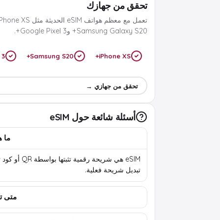
تحقق من جهازك
Samsung Galaxy S20+ وGoogle Pixel 3+.
 3+
Samsung S20+
iPhone XS+
تحقق من جهازي →
أسئلة شائعة حول eSIM
ما هي 
eSIM هي شريحة رقمية تثب
تبديل شريحة فعلية.
متى تب