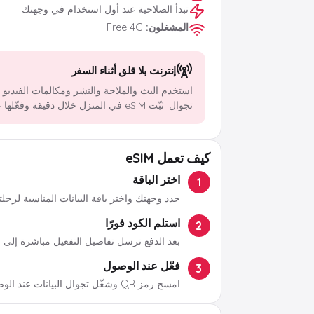
تبدأ الصلاحية عند أول استخدام في وجهتك
المشغلون
:
Free 4G
إنترنت بلا قلق أثناء السفر
استخدم البث والملاحة والنشر ومكالمات الفيديو
تجوال. ثبّت eSIM في المنزل خلال دقيقة وفعّلها عند الوصول.
كيف تعمل eSIM
اختر الباقة
1
حدد وجهتك واختر باقة البيانات المناسبة لرحلت
استلم الكود فورًا
2
بعد الدفع نرسل تفاصيل التفعيل مباشرة إلى ب
فعّل عند الوصول
3
امسح رمز QR وشغّل تجوال البيانات عند الوصول.