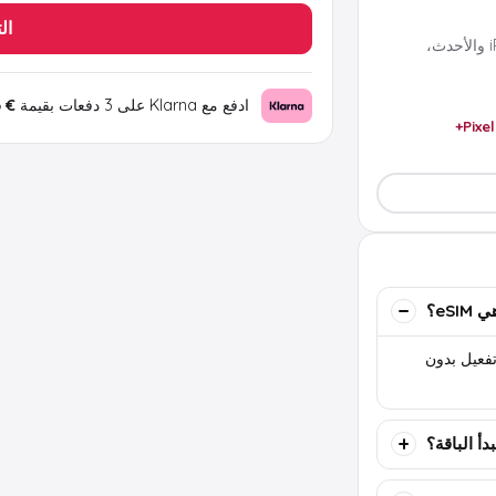
ال
تعمل مع معظم هواتف eSIM الحديثة مثل iPhone XS والأحدث،
ادفع مع Klarna على 3 دفعات بقيمة
€ 2.03
Pixel
eSIM؟
تها بواسطة QR أو كود تفعيل بدون
دأ الباقة؟