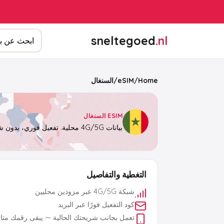
ابحث عن المن
sneltegoed
.nl
Home
/
eSIM
/
السنغال
ESIM السنغال
بيانات 4G/5G محلية. تفعيل فوري، بدون شريحة فعلية.
التغطية والتفاصيل
شبكة 4G/5G عبر مزودين محليين
كود التفعيل فورًا عبر البريد
تعمل بجانب شريحتك الحالية — يبقى رقمك متاحً