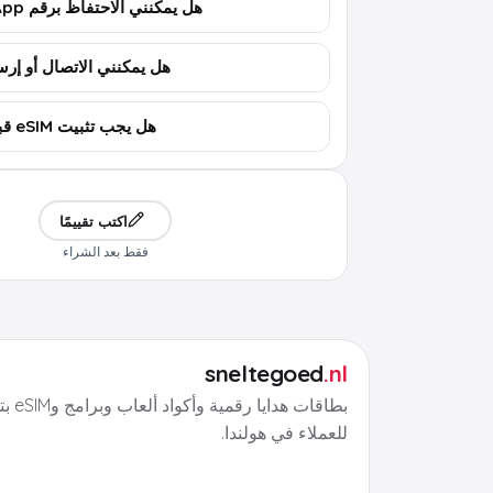
هل يمكنني الاحتفاظ برقم WhatsApp؟
هل يمكنني الاتصال أو إرسال 
هل يجب تثبيت eSIM قبل السفر؟
اكتب تقييمًا
فقط بعد الشراء
sneltegoed
.nl
بطاقات هد
للعملاء في هولندا.