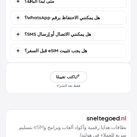
متى تبدأ الباقة؟
هل يمكنني الاحتفاظ برقم WhatsApp؟
هل يمكنني الاتصال أو إرسال SMS؟
هل يجب تثبيت eSIM قبل السفر؟
اكتب تقييمًا
فقط بعد الشراء
sneltegoed
.nl
بطاقات هدايا رقمية وأكواد ألعاب وبرامج وeSIM بتسليم
سريع للعملاء في هولندا.