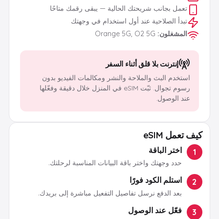
تعمل بجانب شريحتك الحالية — يبقى رقمك متاحًا
تبدأ الصلاحية عند أول استخدام في وجهتك
المشغلون
:
Orange 5G, O2 5G
إنترنت بلا قلق أثناء السفر
استخدم البث والملاحة والنشر ومكالمات الفيديو بدون
رسوم تجوال. ثبّت eSIM في المنزل خلال دقيقة وفعّلها
عند الوصول.
كيف تعمل eSIM
اختر الباقة
1
حدد وجهتك واختر باقة البيانات المناسبة لرحلتك.
استلم الكود فورًا
2
بعد الدفع نرسل تفاصيل التفعيل مباشرة إلى بريدك.
فعّل عند الوصول
3