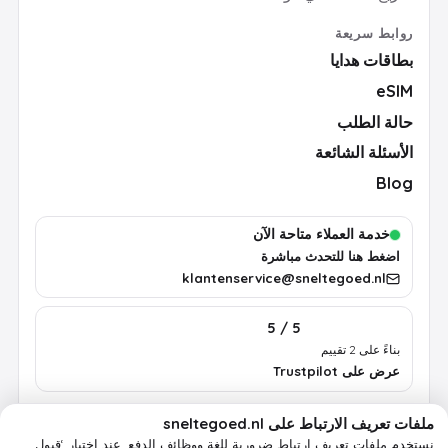
روابط سريعة
بطاقات هدايا
eSIM
حالة الطلب
الأسئلة الشائعة
Blog
خدمة العملاء متاحة الآن
اضغط هنا للتحدث مباشرة
klantenservice@sneltegoed.nl
5 / 5
بناءً على 2 تقييم
عرض على Trustpilot
ملفات تعريف الارتباط على sneltegoed.nl
الشروط
الخصوصية
سياسة ملفات تعريف الارتباط
معلومات قانونية
نستخدم ملفات تعريف ارتباط ضرورية للغة ووظائف الدفع.
عند اختيار ‘قبول