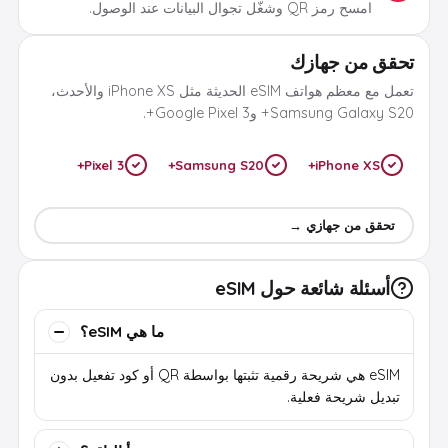
امسح رمز QR وشغّل تجوال البيانات عند الوصول.
تحقق من جهازك
تعمل مع معظم هواتف eSIM الحديثة مثل iPhone XS والأحدث،
Samsung Galaxy S20+ وGoogle Pixel 3+.
Pixel 3+
Samsung S20+
iPhone XS+
تحقق من جهازي →
أسئلة شائعة حول eSIM
ما هي eSIM؟
eSIM هي شريحة رقمية تثبتها بواسطة QR أو كود تفعيل بدون
تبديل شريحة فعلية.