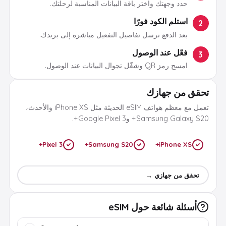
حدد وجهتك واختر باقة البيانات المناسبة لرحلتك.
استلم الكود فورًا
2
بعد الدفع نرسل تفاصيل التفعيل مباشرة إلى بريدك.
فعّل عند الوصول
3
امسح رمز QR وشغّل تجوال البيانات عند الوصول.
تحقق من جهازك
تعمل مع معظم هواتف eSIM الحديثة مثل iPhone XS والأحدث،
Samsung Galaxy S20+ وGoogle Pixel 3+.
Pixel 3+
Samsung S20+
iPhone XS+
تحقق من جهازي →
أسئلة شائعة حول eSIM