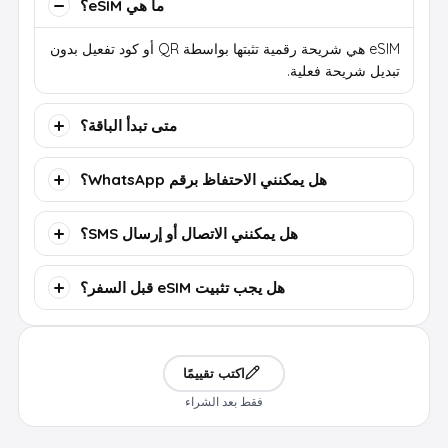
ما هي eSIM؟
eSIM هي شريحة رقمية تثبتها بواسطة QR أو كود تفعيل بدون
تبديل شريحة فعلية.
متى تبدأ الباقة؟
هل يمكنني الاحتفاظ برقم WhatsApp؟
هل يمكنني الاتصال أو إرسال SMS؟
هل يجب تثبيت eSIM قبل السفر؟
اكتب تقييمًا
فقط بعد الشراء