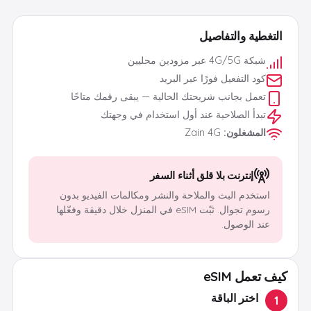
التغطية والتفاصيل
شبكة 4G/5G عبر مزودين محليين
كود التفعيل فورًا عبر البريد
تعمل بجانب شريحتك الحالية — يبقى رقمك متاحًا
تبدأ الصلاحية عند أول استخدام في وجهتك
المشغلون
:
Zain 4G
إنترنت بلا قلق أثناء السفر
استخدم البث والملاحة والنشر ومكالمات الفيديو بدون
رسوم تجوال. ثبّت eSIM في المنزل خلال دقيقة وفعّلها
عند الوصول.
كيف تعمل eSIM
اختر الباقة
1