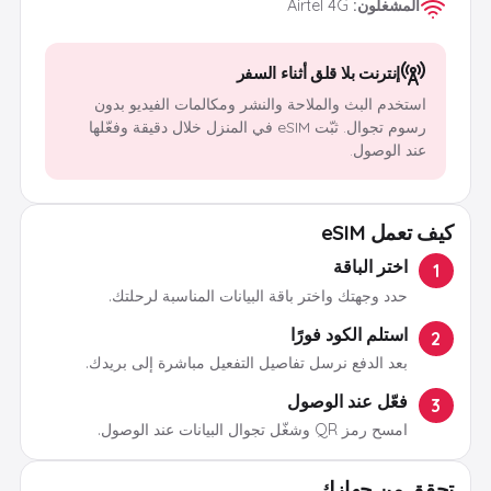
المشغلون
:
Airtel 4G
إنترنت بلا قلق أثناء السفر
استخدم البث والملاحة والنشر ومكالمات الفيديو بدون
رسوم تجوال. ثبّت eSIM في المنزل خلال دقيقة وفعّلها
عند الوصول.
كيف تعمل eSIM
اختر الباقة
1
حدد وجهتك واختر باقة البيانات المناسبة لرحلتك.
استلم الكود فورًا
2
بعد الدفع نرسل تفاصيل التفعيل مباشرة إلى بريدك.
فعّل عند الوصول
3
امسح رمز QR وشغّل تجوال البيانات عند الوصول.
تحقق من جهازك