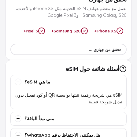
تعمل مع معظم هواتف eSIM الحديثة مثل iPhone XS والأحدث،
Samsung Galaxy S20+ وGoogle Pixel 3+.
Pixel 3+
Samsung S20+
iPhone XS+
تحقق من جهازي →
أسئلة شائعة حول eSIM
ما هي eSIM؟
eSIM هي شريحة رقمية تثبتها بواسطة QR أو كود تفعيل بدون
تبديل شريحة فعلية.
متى تبدأ الباقة؟
هل يمكنني الاحتفاظ برقم WhatsApp؟