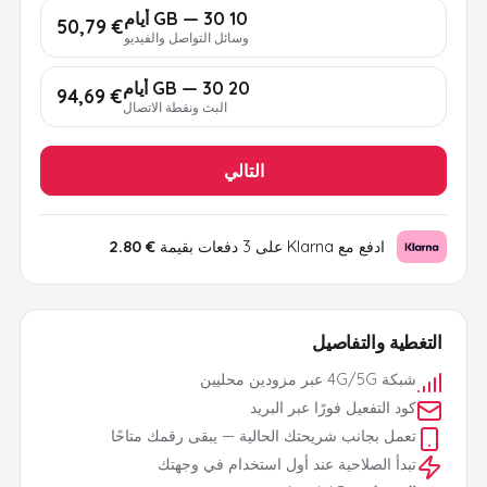
10 GB — 30 أيام
€ 50,79
وسائل التواصل والفيديو
20 GB — 30 أيام
€ 94,69
البث ونقطة الاتصال
التالي
ادفع مع Klarna على 3 دفعات بقيمة
€ 2.80
التغطية والتفاصيل
شبكة 4G/5G عبر مزودين محليين
كود التفعيل فورًا عبر البريد
تعمل بجانب شريحتك الحالية — يبقى رقمك متاحًا
تبدأ الصلاحية عند أول استخدام في وجهتك