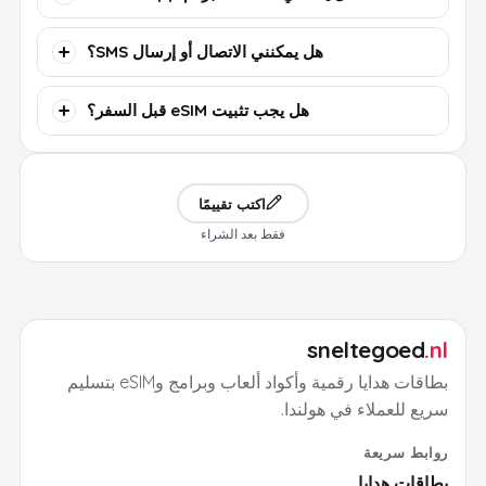
هل يمكنني الاتصال أو إرسال SMS؟
هل يجب تثبيت eSIM قبل السفر؟
اكتب تقييمًا
فقط بعد الشراء
sneltegoed
.nl
بطاقات هدايا رقمية وأكواد ألعاب وبرامج وeSIM بتسليم
سريع للعملاء في هولندا.
روابط سريعة
بطاقات هدايا