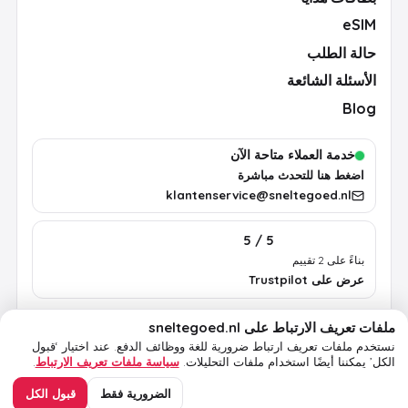
eSIM
حالة الطلب
الأسئلة الشائعة
Blog
خدمة العملاء متاحة الآن
اضغط هنا للتحدث مباشرة
klantenservice@sneltegoed.nl
5 / 5
بناءً على 2 تقييم
عرض على Trustpilot
ملفات تعريف الارتباط على sneltegoed.nl
الشروط
الخصوصية
سياسة ملفات تعريف الارتباط
معلومات قانونية
نستخدم ملفات تعريف ارتباط ضرورية للغة ووظائف الدفع.
عند اختيار ‘قبول
الكل’ يمكننا أيضًا استخدام ملفات التحليلات.
سياسة ملفات تعريف الارتباط
.
© 2026 sneltegoed.nl. جميع الحقوق محفوظة.
الضرورية فقط
قبول الكل