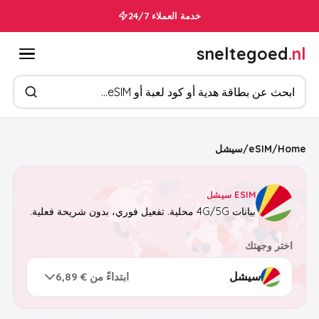
خدمة العملاء 24/7
sneltegoed
.nl
ابحث عن المنتجات
Home
/
eSIM
/
سيشل
ESIM سيشل
بيانات 4G/5G محلية. تفعيل فوري، بدون شريحة فعلية.
اختر وجهتك
ابتداءً من € 6,89