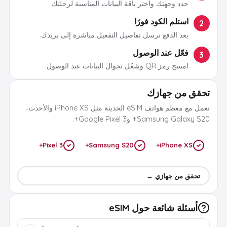
حدد وجهتك واختر باقة البيانات المناسبة لرحلتك.
استلم الكود فورًا
2
بعد الدفع نرسل تفاصيل التفعيل مباشرة إلى بريدك.
فعّل عند الوصول
3
امسح رمز QR وشغّل تجوال البيانات عند الوصول.
تحقق من جهازك
تعمل مع معظم هواتف eSIM الحديثة مثل iPhone XS والأحدث،
Samsung Galaxy S20+ وGoogle Pixel 3+.
Pixel 3+
Samsung S20+
iPhone XS+
تحقق من جهازي →
أسئلة شائعة حول eSIM