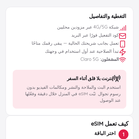
التغطية والتفاصيل
شبكة 4G/5G عبر مزودين محليين
كود التفعيل فورًا عبر البريد
تعمل بجانب شريحتك الحالية — يبقى رقمك متاحًا
تبدأ الصلاحية عند أول استخدام في وجهتك
المشغلون
:
Claro 5G
إنترنت بلا قلق أثناء السفر
استخدم البث والملاحة والنشر ومكالمات الفيديو بدون
رسوم تجوال. ثبّت eSIM في المنزل خلال دقيقة وفعّلها
عند الوصول.
كيف تعمل eSIM
اختر الباقة
1