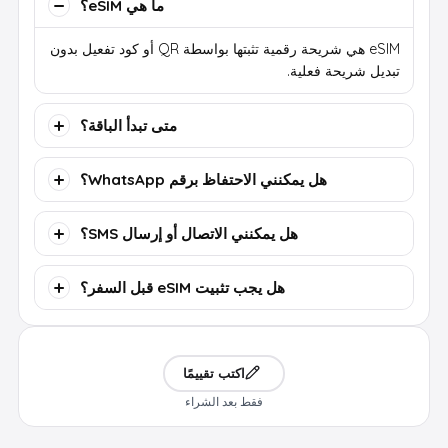
ما هي eSIM؟
eSIM هي شريحة رقمية تثبتها بواسطة QR أو كود تفعيل بدون
تبديل شريحة فعلية.
متى تبدأ الباقة؟
هل يمكنني الاحتفاظ برقم WhatsApp؟
هل يمكنني الاتصال أو إرسال SMS؟
هل يجب تثبيت eSIM قبل السفر؟
اكتب تقييمًا
فقط بعد الشراء