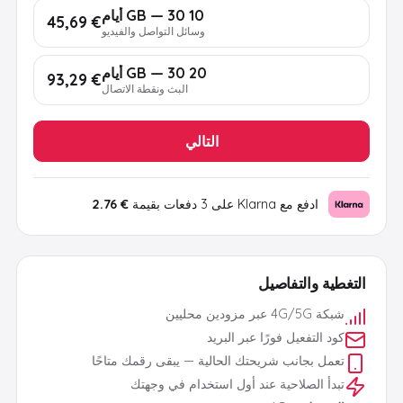
10 GB — 30 أيام
€ 45,69
وسائل التواصل والفيديو
20 GB — 30 أيام
€ 93,29
البث ونقطة الاتصال
التالي
ادفع مع Klarna على 3 دفعات بقيمة
€ 2.76
التغطية والتفاصيل
شبكة 4G/5G عبر مزودين محليين
كود التفعيل فورًا عبر البريد
تعمل بجانب شريحتك الحالية — يبقى رقمك متاحًا
تبدأ الصلاحية عند أول استخدام في وجهتك