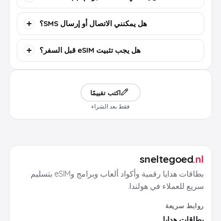
هل يمكنني الاتصال أو إرسال SMS؟
هل يجب تثبيت eSIM قبل السفر؟
اكتب تقييمًا
فقط بعد الشراء
sneltegoed
.nl
بطاقات هدايا رقمية وأكواد ألعاب وبرامج وeSIM بتسليم
سريع للعملاء في هولندا.
روابط سريعة
بطاقات هدايا