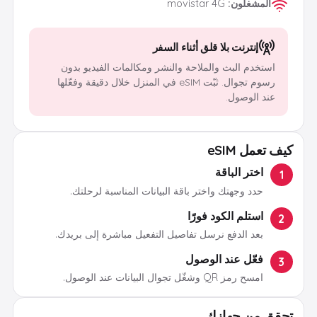
المشغلون
:
movistar 4G
إنترنت بلا قلق أثناء السفر
استخدم البث والملاحة والنشر ومكالمات الفيديو بدون
رسوم تجوال. ثبّت eSIM في المنزل خلال دقيقة وفعّلها
عند الوصول.
كيف تعمل eSIM
اختر الباقة
1
حدد وجهتك واختر باقة البيانات المناسبة لرحلتك.
استلم الكود فورًا
2
بعد الدفع نرسل تفاصيل التفعيل مباشرة إلى بريدك.
فعّل عند الوصول
3
امسح رمز QR وشغّل تجوال البيانات عند الوصول.
تحقق من جهازك