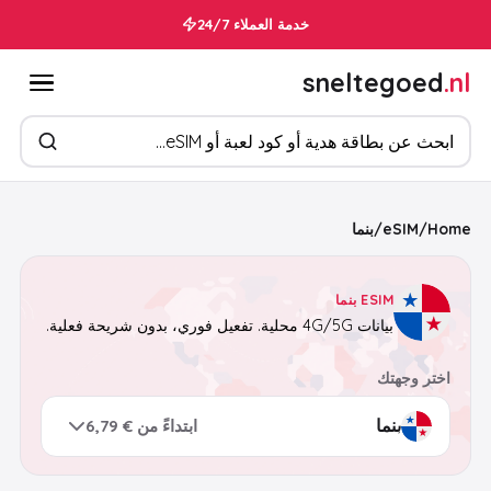
خدمة العملاء 24/7
sneltegoed
.nl
ابحث عن المنتجات
Home
/
eSIM
/
بنما
ESIM بنما
بيانات 4G/5G محلية. تفعيل فوري، بدون شريحة فعلية.
اختر وجهتك
ابتداءً من € 6,79