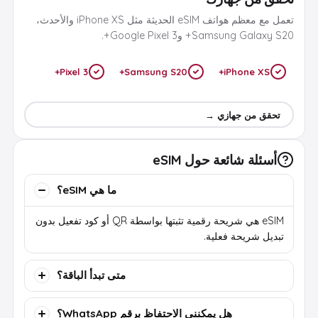
تعمل مع معظم هواتف eSIM الحديثة مثل iPhone XS والأحدث،
Samsung Galaxy S20+ وGoogle Pixel 3+.
Pixel 3+
Samsung S20+
iPhone XS+
تحقق من جهازي →
أسئلة شائعة حول eSIM
ما هي eSIM؟
eSIM هي شريحة رقمية تثبتها بواسطة QR أو كود تفعيل بدون
تبديل شريحة فعلية.
متى تبدأ الباقة؟
هل يمكنني الاحتفاظ برقم WhatsApp؟