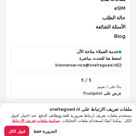
eSIM
حالة الطلب
الأسئلة الشائعة
Blog
خدمة العملاء متاحة الآن
اضغط هنا للتحدث مباشرة
klantenservice@sneltegoed.nl
5 / 5
بناءً على 2 تقييم
عرض على Trustpilot
ملفات تعريف الارتباط على sneltegoed.nl
الشروط
الخصوصية
سياسة ملفات تعريف الارتباط
معلومات قانونية
نستخدم ملفات تعريف ارتباط ضرورية للغة ووظائف الدفع.
عند اختيار ‘قبول
الكل’ يمكننا أيضًا استخدام ملفات التحليلات.
سياسة ملفات تعريف الارتباط
.
© 2026 sneltegoed.nl. جميع الحقوق محفوظة.
الضرورية فقط
قبول الكل