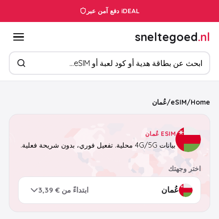
دفع آمن عبر iDEAL
sneltegoed
.nl
ابحث عن المنتجات
Home
/
eSIM
/
عُمان
ESIM عُمان
بيانات 4G/5G محلية. تفعيل فوري، بدون شريحة فعلية.
اختر وجهتك
ابتداءً من € 3,39