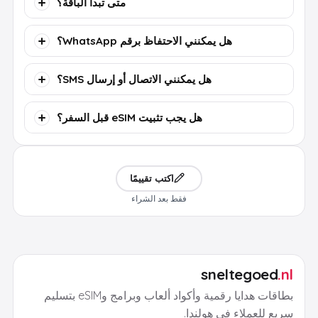
متى تبدأ الباقة؟
هل يمكنني الاحتفاظ برقم WhatsApp؟
هل يمكنني الاتصال أو إرسال SMS؟
هل يجب تثبيت eSIM قبل السفر؟
اكتب تقييمًا
فقط بعد الشراء
sneltegoed
.nl
بطاقات هدايا رقمية وأكواد ألعاب وبرامج وeSIM بتسليم
سريع للعملاء في هولندا.