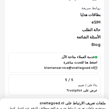
روابط سريعة
بطاقات هدايا
eSIM
حالة الطلب
الأسئلة الشائعة
Blog
خدمة العملاء متاحة الآن
اضغط هنا للتحدث مباشرة
klantenservice@sneltegoed.nl
5 / 5
بناءً على 2 تقييم
عرض على Trustpilot
ملفات تعريف الارتباط على sneltegoed.nl
الشروط
الخصوصية
سياسة ملفات تعريف الارتباط
معلومات قانونية
نستخدم ملفات تعريف ارتباط ضرورية للغة ووظائف الدفع.
عند اختيار ‘قبول