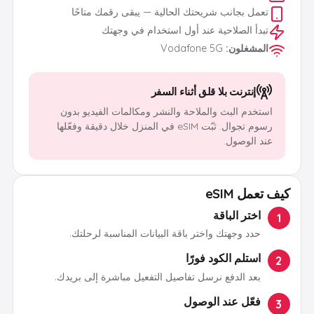
تعمل بجانب شريحتك الحالية — يبقى رقمك متاحًا
تبدأ الصلاحية عند أول استخدام في وجهتك
المشغلون
:
Vodafone 5G
إنترنت بلا قلق أثناء السفر
استخدم البث والملاحة والنشر ومكالمات الفيديو بدون
رسوم تجوال. ثبّت eSIM في المنزل خلال دقيقة وفعّلها
عند الوصول.
كيف تعمل eSIM
اختر الباقة
1
حدد وجهتك واختر باقة البيانات المناسبة لرحلتك.
استلم الكود فورًا
2
بعد الدفع نرسل تفاصيل التفعيل مباشرة إلى بريدك.
فعّل عند الوصول
3