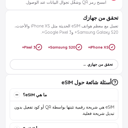
امسح رمز QR وشغّل تجوال البيانات عند الوصول.
تحقق من جهازك
تعمل مع معظم هواتف eSIM الحديثة مثل iPhone XS والأحدث،
Samsung Galaxy S20+ وGoogle Pixel 3+.
Pixel 3+
Samsung S20+
iPhone XS+
تحقق من جهازي →
أسئلة شائعة حول eSIM
ما هي eSIM؟
eSIM هي شريحة رقمية تثبتها بواسطة QR أو كود تفعيل بدون
تبديل شريحة فعلية.