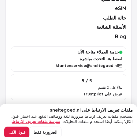
eSIM
حالة الطلب
الأسئلة الشائعة
Blog
خدمة العملاء متاحة الآن
اضغط هنا للتحدث مباشرة
klantenservice@sneltegoed.nl
5 / 5
بناءً على 2 تقييم
عرض على Trustpilot
ملفات تعريف الارتباط على sneltegoed.nl
الشروط
الخصوصية
سياسة ملفات تعريف الارتباط
معلومات قانونية
نستخدم ملفات تعريف ارتباط ضرورية للغة ووظائف الدفع.
عند اختيار ‘قبول
الكل’ يمكننا أيضًا استخدام ملفات التحليلات.
سياسة ملفات تعريف الارتباط
.
© 2026 sneltegoed.nl. جميع الحقوق محفوظة.
الضرورية فقط
قبول الكل