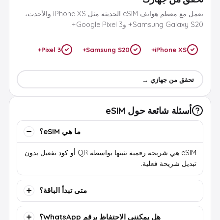
تعمل مع معظم هواتف eSIM الحديثة مثل iPhone XS والأحدث،
Samsung Galaxy S20+ وGoogle Pixel 3+.
Pixel 3+
Samsung S20+
iPhone XS+
تحقق من جهازي →
أسئلة شائعة حول eSIM
ما هي eSIM؟
eSIM هي شريحة رقمية تثبتها بواسطة QR أو كود تفعيل بدون
تبديل شريحة فعلية.
متى تبدأ الباقة؟
هل يمكنني الاحتفاظ برقم WhatsApp؟