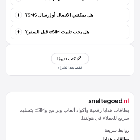
هل يمكنني الاتصال أو إرسال SMS؟
هل يجب تثبيت eSIM قبل السفر؟
اكتب تقييمًا
فقط بعد الشراء
sneltegoed
.nl
بطاقات هدايا رقمية وأكواد ألعاب وبرامج وeSIM بتسليم
سريع للعملاء في هولندا.
روابط سريعة
بطاقات هدايا