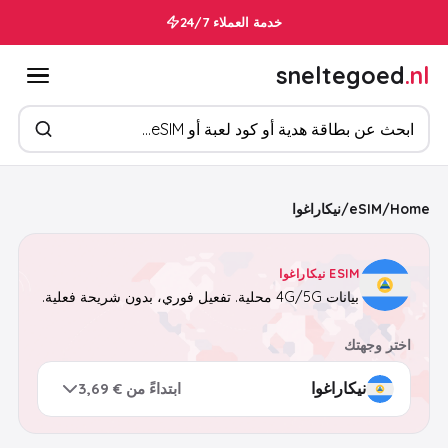
خدمة العملاء 24/7
sneltegoed
.nl
ابحث عن المنتجات
Home
/
eSIM
/
نيكاراغوا
ESIM نيكاراغوا
بيانات 4G/5G محلية. تفعيل فوري، بدون شريحة فعلية.
اختر وجهتك
ابتداءً من € 3,69