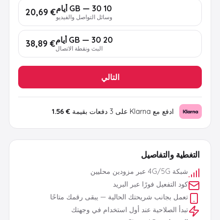
10 GB — 30 أيام
€ 20,69
وسائل التواصل والفيديو
20 GB — 30 أيام
€ 38,89
البث ونقطة الاتصال
التالي
ادفع مع Klarna على 3 دفعات بقيمة
€ 1.56
التغطية والتفاصيل
شبكة 4G/5G عبر مزودين محليين
كود التفعيل فورًا عبر البريد
تعمل بجانب شريحتك الحالية — يبقى رقمك متاحًا
تبدأ الصلاحية عند أول استخدام في وجهتك