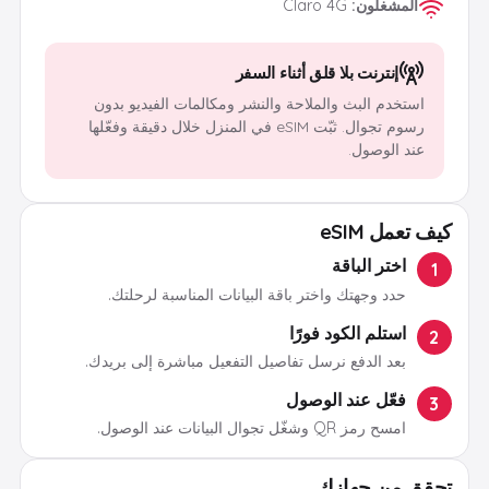
المشغلون
:
Claro 4G
إنترنت بلا قلق أثناء السفر
استخدم البث والملاحة والنشر ومكالمات الفيديو بدون
رسوم تجوال. ثبّت eSIM في المنزل خلال دقيقة وفعّلها
عند الوصول.
كيف تعمل eSIM
اختر الباقة
1
حدد وجهتك واختر باقة البيانات المناسبة لرحلتك.
استلم الكود فورًا
2
بعد الدفع نرسل تفاصيل التفعيل مباشرة إلى بريدك.
فعّل عند الوصول
3
امسح رمز QR وشغّل تجوال البيانات عند الوصول.
تحقق من جهازك