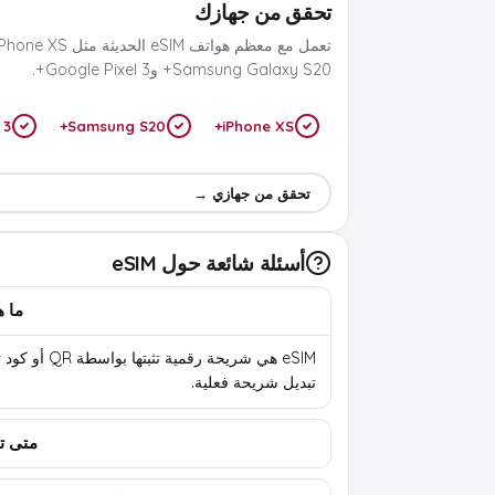
تحقق من جهازك
Samsung Galaxy S20+ وGoogle Pixel 3+.
 3+
Samsung S20+
iPhone XS+
تحقق من جهازي →
أسئلة شائعة حول eSIM
ما هي 
eSIM هي شريحة رقمية تثب
تبديل شريحة فعلية.
متى تب