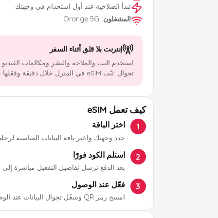
تبدأ الصلاحية عند أول استخدام في وجهتك
المشغلون
:
Orange 5G
إنترنت بلا قلق أثناء السفر
استخدم البث والملاحة والنشر ومكالمات الفيديو
تجوال. ثبّت eSIM في المنزل خلال دقيقة وفعّلها عند الوصول.
كيف تعمل eSIM
اختر الباقة
1
حدد وجهتك واختر باقة البيانات المناسبة لرحلت
استلم الكود فورًا
2
بعد الدفع نرسل تفاصيل التفعيل مباشرة إلى ب
فعّل عند الوصول
3
امسح رمز QR وشغّل تجوال البيانات عند الوصول.