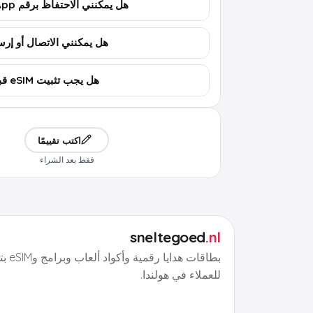
هل يمكنني الاحتفاظ برقم WhatsApp؟
هل يمكنني الاتصال أو إرسال 
هل يجب تثبيت eSIM قبل السفر؟
اكتب تقييمًا
فقط بعد الشراء
sneltegoed
.nl
بطاقات هد
للعملاء في هولندا.