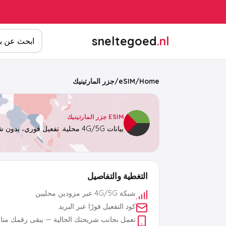
ابحث عن المن
sneltegoed
.nl
Home
/
eSIM
/
جزر المارتينيك
ESIM جزر المارتينيك
بيانات 4G/5G محلية. تفعيل فوري، بدون شريحة فعلية.
التغطية والتفاصيل
شبكة 4G/5G عبر مزودين محليين
كود التفعيل فورًا عبر البريد
تعمل بجانب شريحتك الحالية — يبقى رقمك متاحً