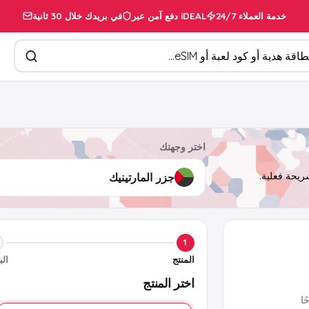
خدمة العملاء 24/7
دفع آمن عبر iDEAL
في بريدك خلال 30 ثانية
تجات
اختر وجهتك
1
المنتج
الب
اختر المنتج
ا