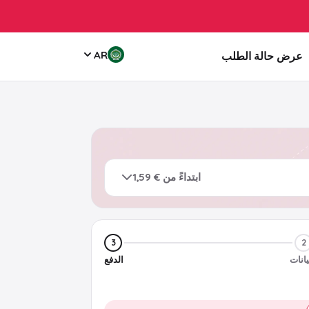
AR
عرض حالة الطلب
ابتداءً من € 1,59
3
2
يانات
الدفع