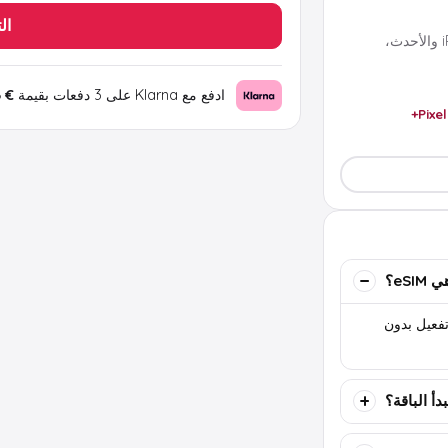
ال
تعمل مع معظم هواتف eSIM الحديثة مثل iPhone XS والأحدث،
ادفع مع Klarna على 3 دفعات بقيمة
€ 0.86
Pixel
eSIM؟
تها بواسطة QR أو كود تفعيل بدون
دأ الباقة؟