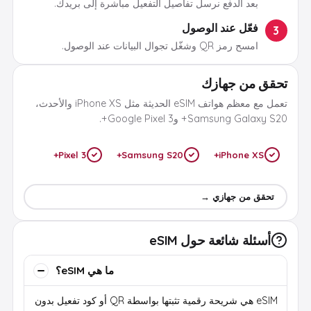
بعد الدفع نرسل تفاصيل التفعيل مباشرة إلى بريدك.
فعّل عند الوصول
3
امسح رمز QR وشغّل تجوال البيانات عند الوصول.
تحقق من جهازك
تعمل مع معظم هواتف eSIM الحديثة مثل iPhone XS والأحدث،
Samsung Galaxy S20+ وGoogle Pixel 3+.
Pixel 3+
Samsung S20+
iPhone XS+
تحقق من جهازي →
أسئلة شائعة حول eSIM
ما هي eSIM؟
eSIM هي شريحة رقمية تثبتها بواسطة QR أو كود تفعيل بدون