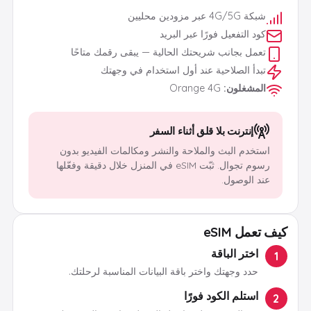
شبكة 4G/5G عبر مزودين محليين
كود التفعيل فورًا عبر البريد
تعمل بجانب شريحتك الحالية — يبقى رقمك متاحًا
تبدأ الصلاحية عند أول استخدام في وجهتك
المشغلون
:
Orange 4G
إنترنت بلا قلق أثناء السفر
استخدم البث والملاحة والنشر ومكالمات الفيديو بدون
رسوم تجوال. ثبّت eSIM في المنزل خلال دقيقة وفعّلها
عند الوصول.
كيف تعمل eSIM
اختر الباقة
1
حدد وجهتك واختر باقة البيانات المناسبة لرحلتك.
استلم الكود فورًا
2