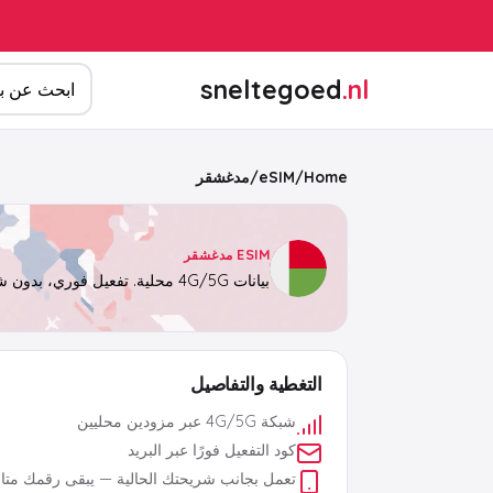
ابحث عن المن
sneltegoed
.nl
Home
/
eSIM
/
مدغشقر
ESIM مدغشقر
بيانات 4G/5G محلية. تفعيل فوري، بدون شريحة فعلية.
التغطية والتفاصيل
شبكة 4G/5G عبر مزودين محليين
كود التفعيل فورًا عبر البريد
تعمل بجانب شريحتك الحالية — يبقى رقمك متاحً