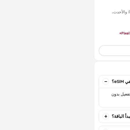
تعمل مع معظم هواتف eSIM الحديثة مثل iPhone XS والأحدث،
Pixel
eSIM؟
تها بواسطة QR أو كود تفعيل بدون
دأ الباقة؟