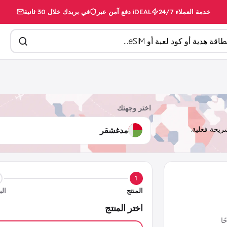
خدمة العملاء 24/7
دفع آمن عبر iDEAL
في بريدك خلال 30 ثانية
تجات
اختر وجهتك
1
المنتج
الب
اختر المنتج
ا