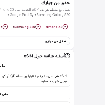
تحقق من جهازك
Samsung Galaxy S20+ وGoogle Pixel 3+.
 3+
Samsung S20+
iPhone XS+
تحقق من جهازي →
أسئلة شائعة حول eSIM
ما هي 
eSIM هي شريحة رقمية تثب
تبديل شريحة فعلية.
متى تب