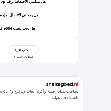
هل يمكنني الاحتفاظ برقم WhatsApp؟
هل يمكنني الاتصال أو إرسال 
هل يجب تثبيت eSIM قبل السفر؟
اكتب تقييمًا
فقط بعد الشراء
sneltegoed
.nl
بطاقات هد
للعملاء في هولندا.