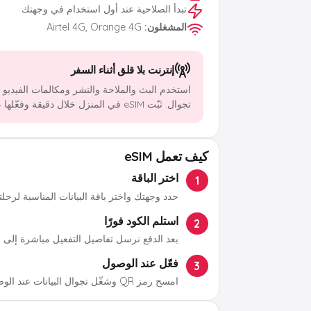
تبدأ الصلاحية عند أول استخدام في وجهتك
المشغلون
:
Airtel 4G, Orange 4G
إنترنت بلا قلق أثناء السفر
استخدم البث والملاحة والنشر ومكالمات الفيديو
تجوال. ثبّت eSIM في المنزل خلال دقيقة وفعّلها عند الوصول.
كيف تعمل eSIM
اختر الباقة
1
حدد وجهتك واختر باقة البيانات المناسبة لرحلت
استلم الكود فورًا
2
بعد الدفع نرسل تفاصيل التفعيل مباشرة إلى ب
فعّل عند الوصول
3
امسح رمز QR وشغّل تجوال البيانات عند الوصول.