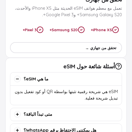
تعمل مع معظم هواتف eSIM الحديثة مثل iPhone XS والأحدث،
Samsung Galaxy S20+ وGoogle Pixel 3+.
Pixel 3+
Samsung S20+
iPhone XS+
تحقق من جهازي →
أسئلة شائعة حول eSIM
ما هي eSIM؟
eSIM هي شريحة رقمية تثبتها بواسطة QR أو كود تفعيل بدون
تبديل شريحة فعلية.
متى تبدأ الباقة؟
هل يمكنني الاحتفاظ برقم WhatsApp؟