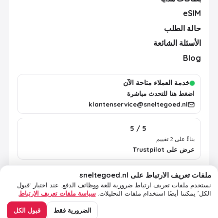
eSIM
حالة الطلب
الأسئلة الشائعة
Blog
خدمة العملاء متاحة الآن
اضغط هنا للتحدث مباشرة
klantenservice@sneltegoed.nl
5 / 5
بناءً على 2 تقييم
عرض على Trustpilot
ملفات تعريف الارتباط على sneltegoed.nl
الشروط
الخصوصية
سياسة ملفات تعريف الارتباط
معلومات قانونية
نستخدم ملفات تعريف ارتباط ضرورية للغة ووظائف الدفع.
عند اختيار ‘قبول
الكل’ يمكننا أيضًا استخدام ملفات التحليلات.
سياسة ملفات تعريف الارتباط
.
© 2026 sneltegoed.nl. جميع الحقوق محفوظة.
الضرورية فقط
قبول الكل