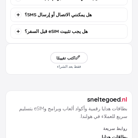
هل يمكنني الاتصال أو إرسال SMS؟
هل يجب تثبيت eSIM قبل السفر؟
اكتب تقييمًا
فقط بعد الشراء
sneltegoed
.nl
بطاقات هدايا رقمية وأكواد ألعاب وبرامج وeSIM بتسليم
سريع للعملاء في هولندا.
روابط سريعة
بطاقات هدايا