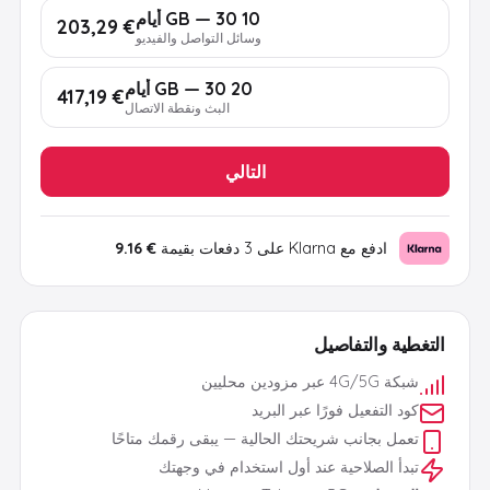
10 GB — 30 أيام
€ 203,29
وسائل التواصل والفيديو
20 GB — 30 أيام
€ 417,19
البث ونقطة الاتصال
التالي
ادفع مع Klarna على 3 دفعات بقيمة
€ 9.16
التغطية والتفاصيل
شبكة 4G/5G عبر مزودين محليين
كود التفعيل فورًا عبر البريد
تعمل بجانب شريحتك الحالية — يبقى رقمك متاحًا
تبدأ الصلاحية عند أول استخدام في وجهتك