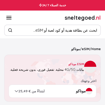
خدمة العملاء 24/7
sneltegoed
.nl
ابحث عن المنتجات
Home
/
eSIM
/
موناكو
ESIM موناكو
بيانات 4G/5G محلية. تفعيل فوري، بدون شريحة فعلية.
اختر وجهتك
ابتداءً من € 25,49