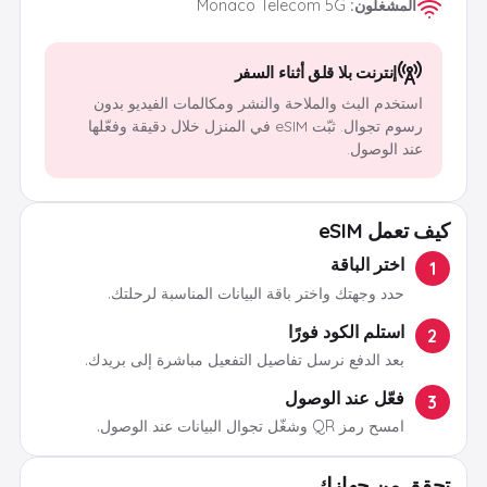
المشغلون
:
Monaco Telecom 5G
إنترنت بلا قلق أثناء السفر
استخدم البث والملاحة والنشر ومكالمات الفيديو بدون
رسوم تجوال. ثبّت eSIM في المنزل خلال دقيقة وفعّلها
عند الوصول.
كيف تعمل eSIM
اختر الباقة
1
حدد وجهتك واختر باقة البيانات المناسبة لرحلتك.
استلم الكود فورًا
2
بعد الدفع نرسل تفاصيل التفعيل مباشرة إلى بريدك.
فعّل عند الوصول
3
امسح رمز QR وشغّل تجوال البيانات عند الوصول.
تحقق من جهازك