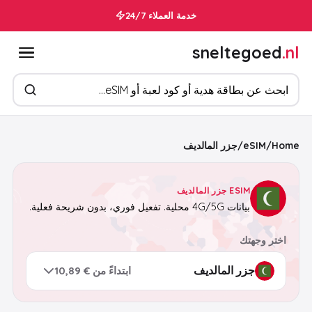
خدمة العملاء 24/7
sneltegoed
.nl
ابحث عن المنتجات
Home
/
eSIM
/
جزر المالديف
ESIM جزر المالديف
بيانات 4G/5G محلية. تفعيل فوري، بدون شريحة فعلية.
اختر وجهتك
ابتداءً من € 10,89