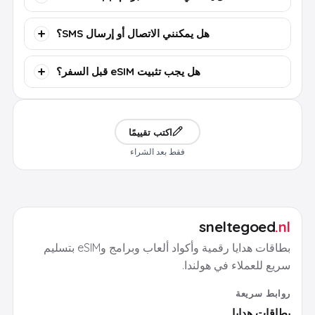
هل يمكنني الاتصال أو إرسال SMS؟
هل يجب تثبيت eSIM قبل السفر؟
اكتب تقييمًا
فقط بعد الشراء
sneltegoed
.nl
بطاقات هدايا رقمية وأكواد ألعاب وبرامج وeSIM بتسليم
سريع للعملاء في هولندا.
روابط سريعة
بطاقات هدايا