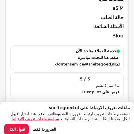
eSIM
حالة الطلب
الأسئلة الشائعة
Blog
خدمة العملاء متاحة الآن
اضغط هنا للتحدث مباشرة
klantenservice@sneltegoed.nl
5 / 5
بناءً على 2 تقييم
عرض على Trustpilot
ملفات تعريف الارتباط على sneltegoed.nl
الشروط
الخصوصية
سياسة ملفات تعريف الارتباط
معلومات قانونية
نستخدم ملفات تعريف ارتباط ضرورية للغة ووظائف الدفع.
عند اختيار ‘قبول
الكل’ يمكننا أيضًا استخدام ملفات التحليلات.
سياسة ملفات تعريف الارتباط
.
© 2026 sneltegoed.nl. جميع الحقوق محفوظة.
الضرورية فقط
قبول الكل