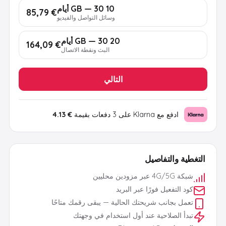
10 GB — 30 أيام
€ 85,79
وسائل التواصل والفيديو
20 GB — 30 أيام
€ 164,09
البث ونقطة الاتصال
التالي
ادفع مع Klarna على 3 دفعات بقيمة
€ 4.13
التغطية والتفاصيل
شبكة 4G/5G عبر مزودين محليين
كود التفعيل فورًا عبر البريد
تعمل بجانب شريحتك الحالية — يبقى رقمك متاحًا
تبدأ الصلاحية عند أول استخدام في وجهتك