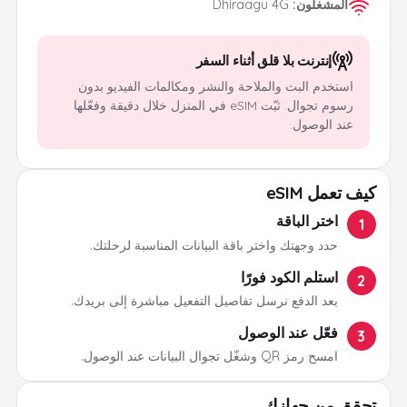
المشغلون
:
Dhiraagu 4G
إنترنت بلا قلق أثناء السفر
استخدم البث والملاحة والنشر ومكالمات الفيديو بدون
رسوم تجوال. ثبّت eSIM في المنزل خلال دقيقة وفعّلها
عند الوصول.
كيف تعمل eSIM
اختر الباقة
1
حدد وجهتك واختر باقة البيانات المناسبة لرحلتك.
استلم الكود فورًا
2
بعد الدفع نرسل تفاصيل التفعيل مباشرة إلى بريدك.
فعّل عند الوصول
3
امسح رمز QR وشغّل تجوال البيانات عند الوصول.
تحقق من جهازك