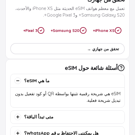
تعمل مع معظم هواتف eSIM الحديثة مثل iPhone XS والأحدث،
Samsung Galaxy S20+ وGoogle Pixel 3+.
Pixel 3+
Samsung S20+
iPhone XS+
تحقق من جهازي →
أسئلة شائعة حول eSIM
ما هي eSIM؟
eSIM هي شريحة رقمية تثبتها بواسطة QR أو كود تفعيل بدون
تبديل شريحة فعلية.
متى تبدأ الباقة؟
هل يمكنني الاحتفاظ برقم WhatsApp؟