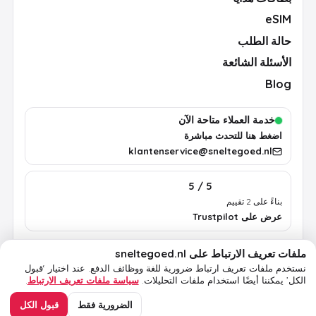
eSIM
حالة الطلب
الأسئلة الشائعة
Blog
خدمة العملاء متاحة الآن
اضغط هنا للتحدث مباشرة
klantenservice@sneltegoed.nl
5 / 5
بناءً على 2 تقييم
عرض على Trustpilot
ملفات تعريف الارتباط على sneltegoed.nl
الشروط
الخصوصية
سياسة ملفات تعريف الارتباط
معلومات قانونية
نستخدم ملفات تعريف ارتباط ضرورية للغة ووظائف الدفع.
عند اختيار ‘قبول
الكل’ يمكننا أيضًا استخدام ملفات التحليلات.
سياسة ملفات تعريف الارتباط
.
© 2026 sneltegoed.nl. جميع الحقوق محفوظة.
الضرورية فقط
قبول الكل