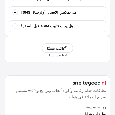
هل يمكنني الاتصال أو إرسال SMS؟
هل يجب تثبيت eSIM قبل السفر؟
اكتب تقييمًا
فقط بعد الشراء
sneltegoed
.nl
بطاقات هدايا رقمية وأكواد ألعاب وبرامج وeSIM بتسليم
سريع للعملاء في هولندا.
روابط سريعة
بطاقات هدايا