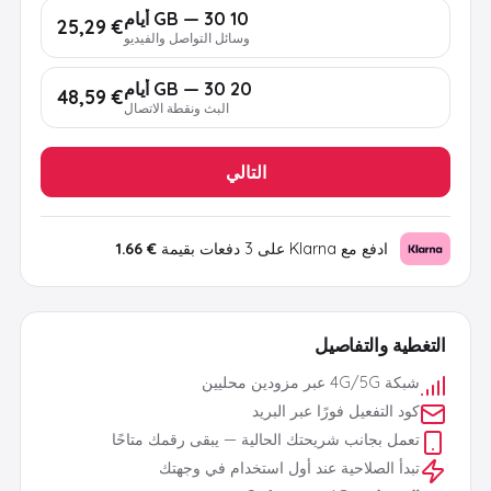
10 GB — 30 أيام
€ 25,29
وسائل التواصل والفيديو
20 GB — 30 أيام
€ 48,59
البث ونقطة الاتصال
التالي
ادفع مع Klarna على 3 دفعات بقيمة
€ 1.66
التغطية والتفاصيل
شبكة 4G/5G عبر مزودين محليين
كود التفعيل فورًا عبر البريد
تعمل بجانب شريحتك الحالية — يبقى رقمك متاحًا
تبدأ الصلاحية عند أول استخدام في وجهتك