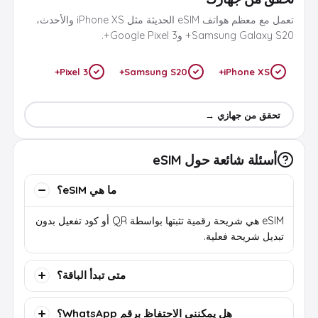
تعمل مع معظم هواتف eSIM الحديثة مثل iPhone XS والأحدث،
Samsung Galaxy S20+ وGoogle Pixel 3+.
Pixel 3+
Samsung S20+
iPhone XS+
تحقق من جهازي →
أسئلة شائعة حول eSIM
ما هي eSIM؟
eSIM هي شريحة رقمية تثبتها بواسطة QR أو كود تفعيل بدون
تبديل شريحة فعلية.
متى تبدأ الباقة؟
هل يمكنني الاحتفاظ برقم WhatsApp؟