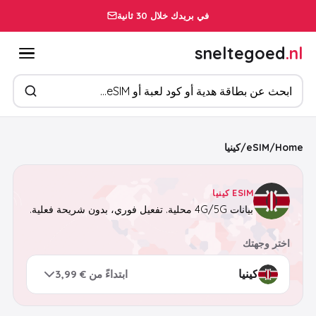
في بريدك خلال 30 ثانية
sneltegoed
.nl
ابحث عن المنتجات
Home
/
eSIM
/
كينيا
ESIM كينيا
بيانات 4G/5G محلية. تفعيل فوري، بدون شريحة فعلية.
اختر وجهتك
ابتداءً من € 3,99