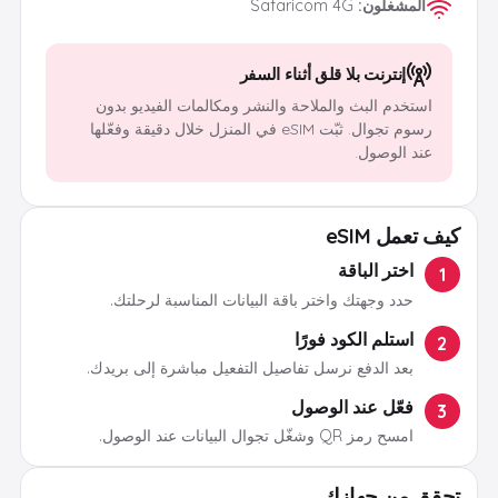
المشغلون
:
Safaricom 4G
إنترنت بلا قلق أثناء السفر
استخدم البث والملاحة والنشر ومكالمات الفيديو بدون
رسوم تجوال. ثبّت eSIM في المنزل خلال دقيقة وفعّلها
عند الوصول.
كيف تعمل eSIM
اختر الباقة
1
حدد وجهتك واختر باقة البيانات المناسبة لرحلتك.
استلم الكود فورًا
2
بعد الدفع نرسل تفاصيل التفعيل مباشرة إلى بريدك.
فعّل عند الوصول
3
امسح رمز QR وشغّل تجوال البيانات عند الوصول.
تحقق من جهازك