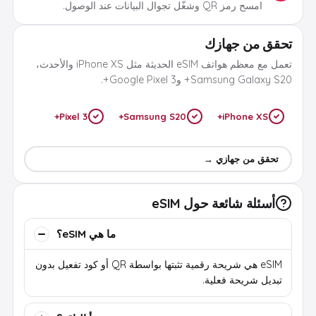
امسح رمز QR وشغّل تجوال البيانات عند الوصول.
تحقق من جهازك
تعمل مع معظم هواتف eSIM الحديثة مثل iPhone XS والأحدث،
Samsung Galaxy S20+ وGoogle Pixel 3+.
Pixel 3+
Samsung S20+
iPhone XS+
تحقق من جهازي →
أسئلة شائعة حول eSIM
ما هي eSIM؟
eSIM هي شريحة رقمية تثبتها بواسطة QR أو كود تفعيل بدون
تبديل شريحة فعلية.