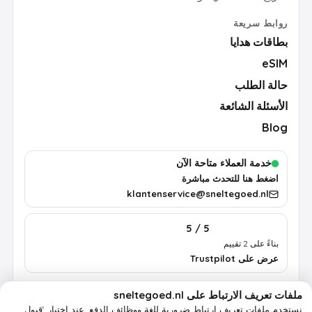
روابط سريعة
بطاقات هدايا
eSIM
حالة الطلب
الأسئلة الشائعة
Blog
خدمة العملاء متاحة الآن
اضغط هنا للتحدث مباشرة
klantenservice@sneltegoed.nl
5 / 5
بناءً على 2 تقييم
عرض على Trustpilot
ملفات تعريف الارتباط على sneltegoed.nl
الشروط
الخصوصية
سياسة ملفات تعريف الارتباط
معلومات قانونية
نستخدم ملفات تعريف ارتباط ضرورية للغة ووظائف الدفع.
عند اختيار ‘قبول