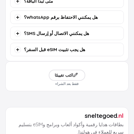
متى تبدأ الباقة؟
هل يمكنني الاحتفاظ برقم WhatsApp؟
هل يمكنني الاتصال أو إرسال SMS؟
هل يجب تثبيت eSIM قبل السفر؟
اكتب تقييمًا
فقط بعد الشراء
sneltegoed
.nl
بطاقات هدايا رقمية وأكواد ألعاب وبرامج وeSIM بتسليم
سريع للعملاء في هولندا.