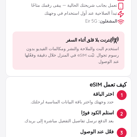
تعمل بجانب شريحتك الحالية — يبقى رقمك متاحًا
تبدأ الصلاحية عند أول استخدام في وجهتك
المشغلون
:
Eir 5G
إنترنت بلا قلق أثناء السفر
استخدم البث والملاحة والنشر ومكالمات الفيديو بدون
رسوم تجوال. ثبّت eSIM في المنزل خلال دقيقة وفعّلها
عند الوصول.
كيف تعمل eSIM
اختر الباقة
1
حدد وجهتك واختر باقة البيانات المناسبة لرحلتك.
استلم الكود فورًا
2
بعد الدفع نرسل تفاصيل التفعيل مباشرة إلى بريدك.
فعّل عند الوصول
3