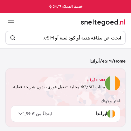
خدمة العملاء 24/7
sneltegoed
.nl
ابحث عن المنتجات
Home
/
eSIM
/
أيرلندا
ESIM أيرلندا
بيانات 4G/5G محلية. تفعيل فوري، بدون شريحة فعلية.
اختر وجهتك
ابتداءً من € 1,59