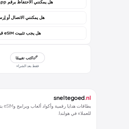
هل يمكنني الاحتفاظ برقم WhatsApp؟
هل يمكنني الاتصال أو إرسال 
هل يجب تثبيت eSIM قبل السفر؟
اكتب تقييمًا
فقط بعد الشراء
sneltegoed
.nl
بطاقات هد
للعملاء في هولندا.