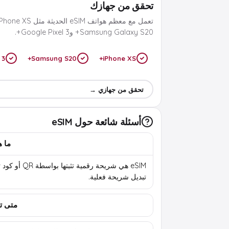
تحقق من جهازك
Samsung Galaxy S20+ وGoogle Pixel 3+.
 3+
Samsung S20+
iPhone XS+
تحقق من جهازي →
أسئلة شائعة حول eSIM
ما هي 
eSIM هي شريحة رقمية تثب
تبديل شريحة فعلية.
متى تب