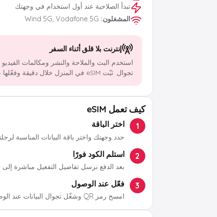
تبدأ الصلاحية عند أول استخدام في وجهتك
المشغلون
:
Wind 5G, Vodafone 5G
إنترنت بلا قلق أثناء السفر
استخدم البث والملاحة والنشر ومكالمات الفيديو
تجوال. ثبّت eSIM في المنزل خلال دقيقة وفعّلها عند الوصول.
كيف تعمل eSIM
اختر الباقة
1
حدد وجهتك واختر باقة البيانات المناسبة لرحلت
استلم الكود فورًا
2
بعد الدفع نرسل تفاصيل التفعيل مباشرة إلى ب
فعّل عند الوصول
3
امسح رمز QR وشغّل تجوال البيانات عند الوصول.