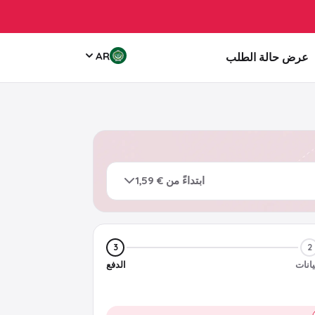
AR
عرض حالة الطلب
ابتداءً من € 1,59
3
2
يانات
الدفع