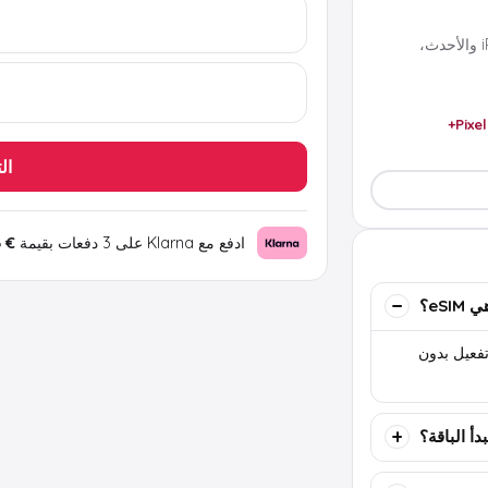
تعمل مع معظم هواتف eSIM الحديثة مثل iPhone XS والأحدث،
Pixel
ال
ادفع مع Klarna على 3 دفعات بقيمة
€ 0.86
eSIM؟
تها بواسطة QR أو كود تفعيل بدون
دأ الباقة؟