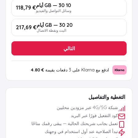
10 GB — 30 أيام
€ 118,79
وسائل التواصل والفيديو
20 GB — 30 أيام
€ 217,69
البث ونقطة الاتصال
التالي
ادفع مع Klarna على 3 دفعات بقيمة
€ 4.80
التغطية والتفاصيل
شبكة 4G/5G عبر مزودين محليين
كود التفعيل فورًا عبر البريد
تعمل بجانب شريحتك الحالية — يبقى رقمك متاحًا
تبدأ الصلاحية عند أول استخدام في وجهتك