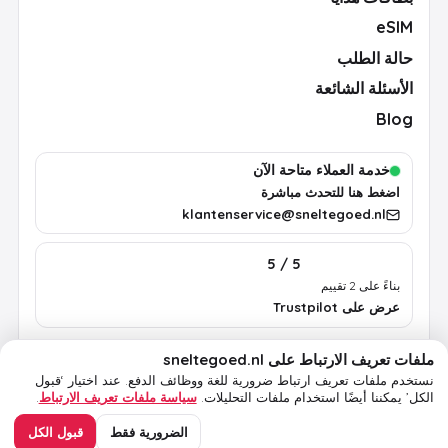
eSIM
حالة الطلب
الأسئلة الشائعة
Blog
خدمة العملاء متاحة الآن
اضغط هنا للتحدث مباشرة
klantenservice@sneltegoed.nl
5 / 5
بناءً على 2 تقييم
عرض على Trustpilot
ملفات تعريف الارتباط على sneltegoed.nl
الشروط
الخصوصية
سياسة ملفات تعريف الارتباط
معلومات قانونية
نستخدم ملفات تعريف ارتباط ضرورية للغة ووظائف الدفع.
عند اختيار ‘قبول
الكل’ يمكننا أيضًا استخدام ملفات التحليلات.
سياسة ملفات تعريف الارتباط
.
© 2026 sneltegoed.nl. جميع الحقوق محفوظة.
الضرورية فقط
قبول الكل