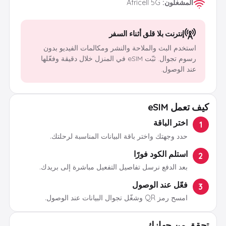
المشغلون
:
Africell 5G
إنترنت بلا قلق أثناء السفر
استخدم البث والملاحة والنشر ومكالمات الفيديو بدون
رسوم تجوال. ثبّت eSIM في المنزل خلال دقيقة وفعّلها
عند الوصول.
كيف تعمل eSIM
اختر الباقة
1
حدد وجهتك واختر باقة البيانات المناسبة لرحلتك.
استلم الكود فورًا
2
بعد الدفع نرسل تفاصيل التفعيل مباشرة إلى بريدك.
فعّل عند الوصول
3
امسح رمز QR وشغّل تجوال البيانات عند الوصول.
تحقق من جهازك