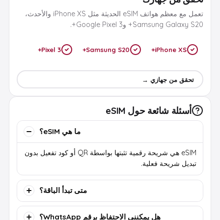
تعمل مع معظم هواتف eSIM الحديثة مثل iPhone XS والأحدث،
Samsung Galaxy S20+ وGoogle Pixel 3+.
Pixel 3+
Samsung S20+
iPhone XS+
تحقق من جهازي →
أسئلة شائعة حول eSIM
ما هي eSIM؟
eSIM هي شريحة رقمية تثبتها بواسطة QR أو كود تفعيل بدون
تبديل شريحة فعلية.
متى تبدأ الباقة؟
هل يمكنني الاحتفاظ برقم WhatsApp؟