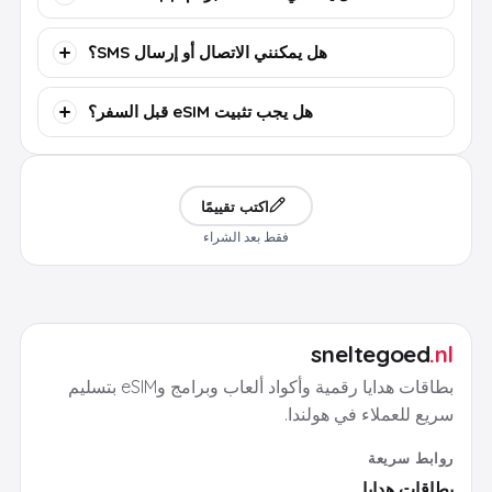
هل يمكنني الاتصال أو إرسال SMS؟
هل يجب تثبيت eSIM قبل السفر؟
اكتب تقييمًا
فقط بعد الشراء
sneltegoed
.nl
بطاقات هدايا رقمية وأكواد ألعاب وبرامج وeSIM بتسليم
سريع للعملاء في هولندا.
روابط سريعة
بطاقات هدايا