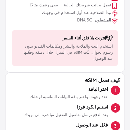
تعمل بجانب شريحتك الحالية — يبقى رقمك متاحًا
تبدأ الصلاحية عند أول استخدام في وجهتك
المشغلون
:
DNA 5G
إنترنت بلا قلق أثناء السفر
استخدم البث والملاحة والنشر ومكالمات الفيديو بدون
رسوم تجوال. ثبّت eSIM في المنزل خلال دقيقة وفعّلها
عند الوصول.
كيف تعمل eSIM
اختر الباقة
1
حدد وجهتك واختر باقة البيانات المناسبة لرحلتك.
استلم الكود فورًا
2
بعد الدفع نرسل تفاصيل التفعيل مباشرة إلى بريدك.
فعّل عند الوصول
3