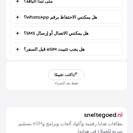
متى تبدأ الباقة؟
هل يمكنني الاحتفاظ برقم WhatsApp؟
هل يمكنني الاتصال أو إرسال SMS؟
هل يجب تثبيت eSIM قبل السفر؟
اكتب تقييمًا
فقط بعد الشراء
sneltegoed
.nl
بطاقات هدايا رقمية وأكواد ألعاب وبرامج وeSIM بتسليم
سريع للعملاء في هولندا.