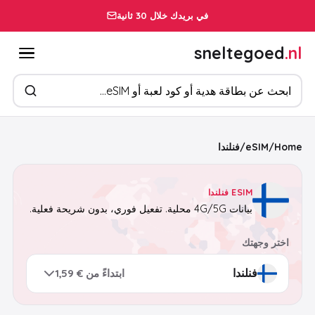
في بريدك خلال 30 ثانية
sneltegoed
.nl
ابحث عن المنتجات
Home
/
eSIM
/
فنلندا
ESIM فنلندا
بيانات 4G/5G محلية. تفعيل فوري، بدون شريحة فعلية.
اختر وجهتك
ابتداءً من € 1,59