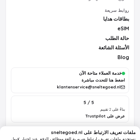
روابط سريعة
بطاقات هدايا
eSIM
حالة الطلب
الأسئلة الشائعة
Blog
خدمة العملاء متاحة الآن
اضغط هنا للتحدث مباشرة
klantenservice@sneltegoed.nl
5 / 5
بناءً على 2 تقييم
عرض على Trustpilot
ملفات تعريف الارتباط على sneltegoed.nl
الشروط
الخصوصية
سياسة ملفات تعريف الارتباط
معلومات قانونية
نستخدم ملفات تعريف ارتباط ضرورية للغة ووظائف الدفع.
عند اختيار ‘قبول