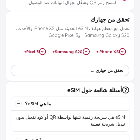
امسح رمز QR وشغّل تجوال البيانات عند الوصول.
تحقق من جهازك
تعمل مع معظم هواتف eSIM الحديثة مثل iPhone XS والأحدث،
Samsung Galaxy S20+ وGoogle Pixel 3+.
Pixel 3+
Samsung S20+
iPhone XS+
تحقق من جهازي →
أسئلة شائعة حول eSIM
ما هي eSIM؟
eSIM هي شريحة رقمية تثبتها بواسطة QR أو كود تفعيل بدون
تبديل شريحة فعلية.