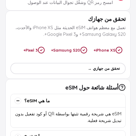
امسح رمز QR وشغّل تجوال البيانات عند الوصول.
تحقق من جهازك
تعمل مع معظم هواتف eSIM الحديثة مثل iPhone XS والأحدث،
Samsung Galaxy S20+ وGoogle Pixel 3+.
Pixel 3+
Samsung S20+
iPhone XS+
تحقق من جهازي →
أسئلة شائعة حول eSIM
ما هي eSIM؟
eSIM هي شريحة رقمية تثبتها بواسطة QR أو كود تفعيل بدون
تبديل شريحة فعلية.