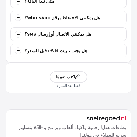
متى تبدأ الباقة؟
هل يمكنني الاحتفاظ برقم WhatsApp؟
هل يمكنني الاتصال أو إرسال SMS؟
هل يجب تثبيت eSIM قبل السفر؟
اكتب تقييمًا
فقط بعد الشراء
sneltegoed
.nl
بطاقات هدايا رقمية وأكواد ألعاب وبرامج وeSIM بتسليم
سريع للعملاء في هولندا.