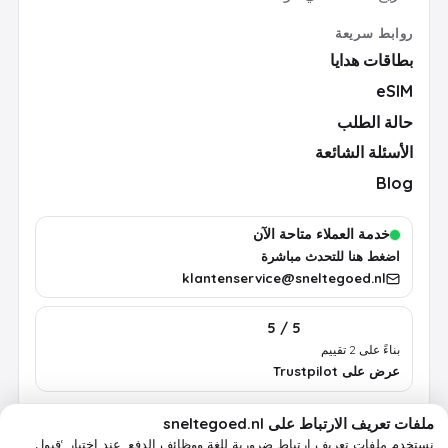
روابط سريعة
بطاقات هدايا
eSIM
حالة الطلب
الأسئلة الشائعة
Blog
خدمة العملاء متاحة الآن
اضغط هنا للتحدث مباشرة
klantenservice@sneltegoed.nl
5 / 5
بناءً على 2 تقييم
عرض على Trustpilot
ملفات تعريف الارتباط على sneltegoed.nl
الشروط
الخصوصية
سياسة ملفات تعريف الارتباط
معلومات قانونية
نستخدم ملفات تعريف ارتباط ضرورية للغة ووظائف الدفع.
عند اختيار ‘قبول