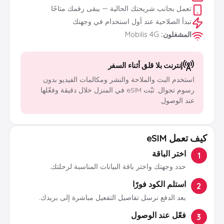
تعمل بجانب شريحتك الحالية — يبقى رقمك متاحًا
تبدأ الصلاحية عند أول استخدام في وجهتك
المشغلون
:
Mobilis 4G
إنترنت بلا قلق أثناء السفر
استخدم البث والملاحة والنشر ومكالمات الفيديو بدون
رسوم تجوال. ثبّت eSIM في المنزل خلال دقيقة وفعّلها
عند الوصول.
كيف تعمل eSIM
اختر الباقة
1
حدد وجهتك واختر باقة البيانات المناسبة لرحلتك.
استلم الكود فورًا
2
بعد الدفع نرسل تفاصيل التفعيل مباشرة إلى بريدك.
فعّل عند الوصول
3