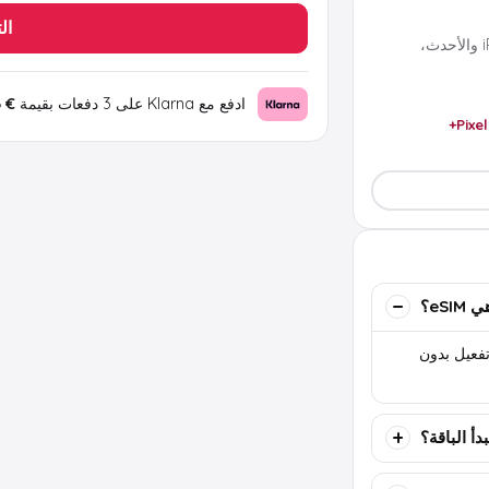
ال
تعمل مع معظم هواتف eSIM الحديثة مثل iPhone XS والأحدث،
ادفع مع Klarna على 3 دفعات بقيمة
€ 1.56
Pixel
eSIM؟
تها بواسطة QR أو كود تفعيل بدون
دأ الباقة؟