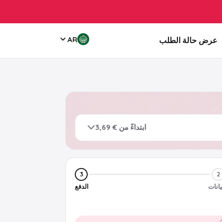
AR
عرض حالة الطلب
ابتداءً من € 3,69
3
2
يانات
الدفع