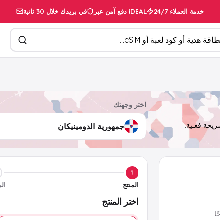
خدمة العملاء 24/7
دفع آمن عبر iDEAL
في بريدك خلال 30 ثانية
تجات
اختر وجهتك
1
المنتج
الب
اختر المنتج
ا