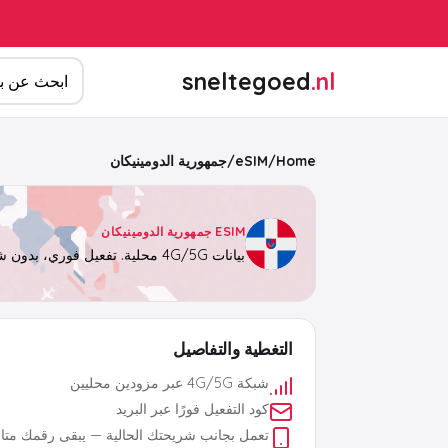
ابحث عن المن
sneltegoed
.nl
Home
/
eSIM
/
جمهورية الدومينيكان
ESIM جمهورية الدومينيكان
بيانات 4G/5G محلية. تفعيل فوري، بدون شريحة فعلية.
التغطية والتفاصيل
شبكة 4G/5G عبر مزودين محليين
كود التفعيل فورًا عبر البريد
تعمل بجانب شريحتك الحالية — يبقى رقمك متاحً