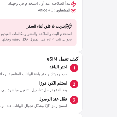
تبدأ الصلاحية عند أول استخدام في وجهتك
المشغلون
:
Altice 4G
إنترنت بلا قلق أثناء السفر
استخدم البث والملاحة والنشر ومكالمات الفيديو
تجوال. ثبّت eSIM في المنزل خلال دقيقة وفعّلها عند الوصول.
كيف تعمل eSIM
اختر الباقة
1
حدد وجهتك واختر باقة البيانات المناسبة لرحلت
استلم الكود فورًا
2
بعد الدفع نرسل تفاصيل التفعيل مباشرة إلى ب
فعّل عند الوصول
3
امسح رمز QR وشغّل تجوال البيانات عند الوصول.