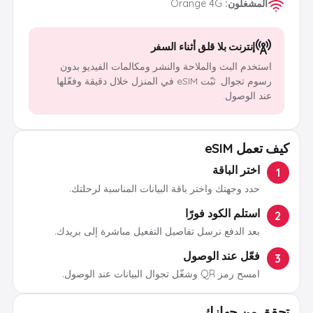
المشغلون
:
Orange 4G
إنترنت بلا قلق أثناء السفر
استخدم البث والملاحة والنشر ومكالمات الفيديو بدون
رسوم تجوال. ثبّت eSIM في المنزل خلال دقيقة وفعّلها
عند الوصول.
كيف تعمل eSIM
اختر الباقة
1
حدد وجهتك واختر باقة البيانات المناسبة لرحلتك.
استلم الكود فورًا
2
بعد الدفع نرسل تفاصيل التفعيل مباشرة إلى بريدك.
فعّل عند الوصول
3
امسح رمز QR وشغّل تجوال البيانات عند الوصول.
تحقق من جهازك