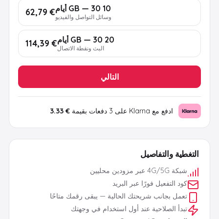
10 GB — 30 أيام
€ 62,79
وسائل التواصل والفيديو
20 GB — 30 أيام
€ 114,39
البث ونقطة الاتصال
التالي
ادفع مع Klarna على 3 دفعات بقيمة
€ 3.33
التغطية والتفاصيل
شبكة 4G/5G عبر مزودين محليين
كود التفعيل فورًا عبر البريد
تعمل بجانب شريحتك الحالية — يبقى رقمك متاحًا
تبدأ الصلاحية عند أول استخدام في وجهتك