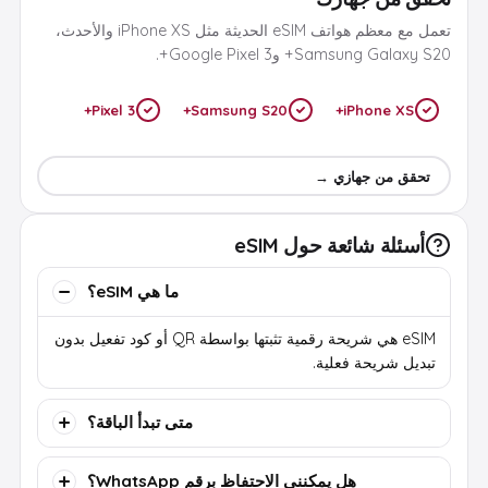
تعمل مع معظم هواتف eSIM الحديثة مثل iPhone XS والأحدث،
Samsung Galaxy S20+ وGoogle Pixel 3+.
Pixel 3+
Samsung S20+
iPhone XS+
تحقق من جهازي →
أسئلة شائعة حول eSIM
ما هي eSIM؟
eSIM هي شريحة رقمية تثبتها بواسطة QR أو كود تفعيل بدون
تبديل شريحة فعلية.
متى تبدأ الباقة؟
هل يمكنني الاحتفاظ برقم WhatsApp؟