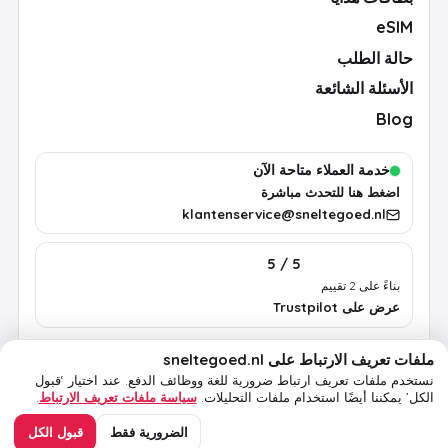
eSIM
حالة الطلب
الأسئلة الشائعة
Blog
خدمة العملاء متاحة الآن
اضغط هنا للتحدث مباشرة
klantenservice@sneltegoed.nl
5 / 5
بناءً على 2 تقييم
عرض على Trustpilot
ملفات تعريف الارتباط على sneltegoed.nl
الشروط
الخصوصية
سياسة ملفات تعريف الارتباط
معلومات قانونية
نستخدم ملفات تعريف ارتباط ضرورية للغة ووظائف الدفع.
عند اختيار ‘قبول
الكل’ يمكننا أيضًا استخدام ملفات التحليلات.
سياسة ملفات تعريف الارتباط
.
© 2026 sneltegoed.nl. جميع الحقوق محفوظة.
الضرورية فقط
قبول الكل