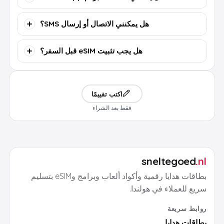
هل يمكنني الاتصال أو إرسال SMS؟
هل يجب تثبيت eSIM قبل السفر؟
اكتب تقييمًا
فقط بعد الشراء
sneltegoed
.nl
بطاقات هدايا رقمية وأكواد ألعاب وبرامج وeSIM بتسليم
سريع للعملاء في هولندا.
روابط سريعة
بطاقات هدايا