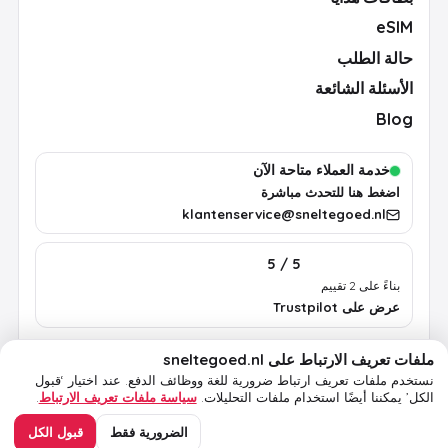
eSIM
حالة الطلب
الأسئلة الشائعة
Blog
خدمة العملاء متاحة الآن
اضغط هنا للتحدث مباشرة
klantenservice@sneltegoed.nl
5 / 5
بناءً على 2 تقييم
عرض على Trustpilot
ملفات تعريف الارتباط على sneltegoed.nl
الشروط
الخصوصية
سياسة ملفات تعريف الارتباط
معلومات قانونية
نستخدم ملفات تعريف ارتباط ضرورية للغة ووظائف الدفع.
عند اختيار ‘قبول
الكل’ يمكننا أيضًا استخدام ملفات التحليلات.
سياسة ملفات تعريف الارتباط
.
© 2026 sneltegoed.nl. جميع الحقوق محفوظة.
الضرورية فقط
قبول الكل