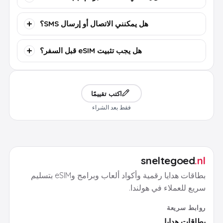
هل يمكنني الاتصال أو إرسال SMS؟
هل يجب تثبيت eSIM قبل السفر؟
اكتب تقييمًا
فقط بعد الشراء
sneltegoed
.nl
بطاقات هدايا رقمية وأكواد ألعاب وبرامج وeSIM بتسليم
سريع للعملاء في هولندا.
روابط سريعة
بطاقات هدايا