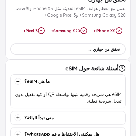
تعمل مع معظم هواتف eSIM الحديثة مثل iPhone XS والأحدث،
Samsung Galaxy S20+ وGoogle Pixel 3+.
Pixel 3+
Samsung S20+
iPhone XS+
تحقق من جهازي →
أسئلة شائعة حول eSIM
ما هي eSIM؟
eSIM هي شريحة رقمية تثبتها بواسطة QR أو كود تفعيل بدون
تبديل شريحة فعلية.
متى تبدأ الباقة؟
هل يمكنني الاحتفاظ برقم WhatsApp؟