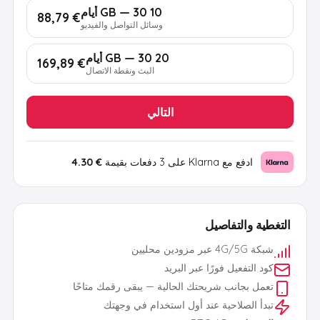
10 GB — 30 أيام
€ 88,79
وسائل التواصل والفيديو
20 GB — 30 أيام
€ 169,89
البث ونقطة الاتصال
التالي
ادفع مع Klarna على 3 دفعات بقيمة
€ 4.30
التغطية والتفاصيل
شبكة 4G/5G عبر مزودين محليين
كود التفعيل فورًا عبر البريد
تعمل بجانب شريحتك الحالية — يبقى رقمك متاحًا
تبدأ الصلاحية عند أول استخدام في وجهتك