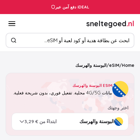
خدمة العملاء 24/7
دفع آمن عبر iDEAL
sneltegoed
.nl
ابحث عن المنتجات
Home
/
eSIM
/
البوسنة والهرسك
ESIM البوسنة والهرسك
بيانات 4G/5G محلية. تفعيل فوري، بدون شريحة فعلية.
اختر وجهتك
ابتداءً من € 3,29