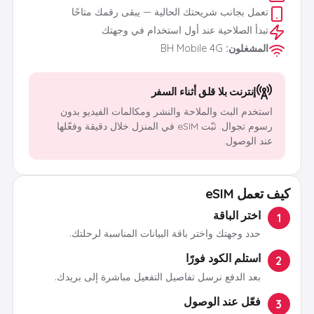
تعمل بجانب شريحتك الحالية — يبقى رقمك متاحًا
تبدأ الصلاحية عند أول استخدام في وجهتك
المشغلون
:
BH Mobile 4G
إنترنت بلا قلق أثناء السفر
استخدم البث والملاحة والنشر ومكالمات الفيديو بدون
رسوم تجوال. ثبّت eSIM في المنزل خلال دقيقة وفعّلها
عند الوصول.
كيف تعمل eSIM
اختر الباقة
1
حدد وجهتك واختر باقة البيانات المناسبة لرحلتك.
استلم الكود فورًا
2
بعد الدفع نرسل تفاصيل التفعيل مباشرة إلى بريدك.
فعّل عند الوصول
3