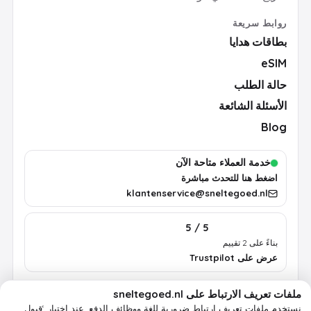
روابط سريعة
بطاقات هدايا
eSIM
حالة الطلب
الأسئلة الشائعة
Blog
خدمة العملاء متاحة الآن
اضغط هنا للتحدث مباشرة
klantenservice@sneltegoed.nl
5 / 5
بناءً على 2 تقييم
عرض على Trustpilot
ملفات تعريف الارتباط على sneltegoed.nl
الشروط
الخصوصية
سياسة ملفات تعريف الارتباط
معلومات قانونية
نستخدم ملفات تعريف ارتباط ضرورية للغة ووظائف الدفع.
عند اختيار ‘قبول