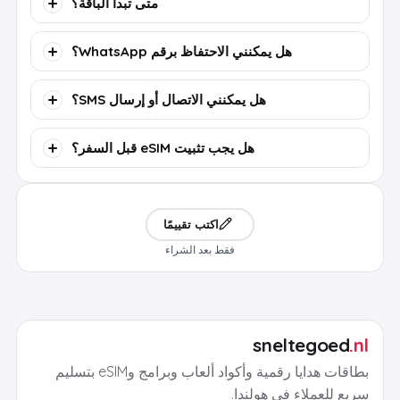
متى تبدأ الباقة؟
هل يمكنني الاحتفاظ برقم WhatsApp؟
هل يمكنني الاتصال أو إرسال SMS؟
هل يجب تثبيت eSIM قبل السفر؟
اكتب تقييمًا
فقط بعد الشراء
sneltegoed
.nl
بطاقات هدايا رقمية وأكواد ألعاب وبرامج وeSIM بتسليم
سريع للعملاء في هولندا.