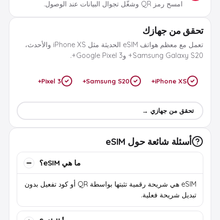
امسح رمز QR وشغّل تجوال البيانات عند الوصول.
تحقق من جهازك
تعمل مع معظم هواتف eSIM الحديثة مثل iPhone XS والأحدث،
Samsung Galaxy S20+ وGoogle Pixel 3+.
Pixel 3+
Samsung S20+
iPhone XS+
تحقق من جهازي →
أسئلة شائعة حول eSIM
ما هي eSIM؟
eSIM هي شريحة رقمية تثبتها بواسطة QR أو كود تفعيل بدون
تبديل شريحة فعلية.