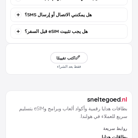
هل يمكنني الاتصال أو إرسال SMS؟
هل يجب تثبيت eSIM قبل السفر؟
اكتب تقييمًا
فقط بعد الشراء
sneltegoed
.nl
بطاقات هدايا رقمية وأكواد ألعاب وبرامج وeSIM بتسليم
سريع للعملاء في هولندا.
روابط سريعة
بطاقات هدايا