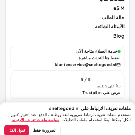
eSIM
حالة الطلب
الأسئلة الشائعة
Blog
خدمة العملاء متاحة الآن
اضغط هنا للتحدث مباشرة
klantenservice@sneltegoed.nl
5 / 5
بناءً على 2 تقييم
عرض على Trustpilot
ملفات تعريف الارتباط على sneltegoed.nl
الشروط
الخصوصية
سياسة ملفات تعريف الارتباط
معلومات قانونية
نستخدم ملفات تعريف ارتباط ضرورية للغة ووظائف الدفع.
عند اختيار ‘قبول
الكل’ يمكننا أيضًا استخدام ملفات التحليلات.
سياسة ملفات تعريف الارتباط
.
© 2026 sneltegoed.nl. جميع الحقوق محفوظة.
الضرورية فقط
قبول الكل