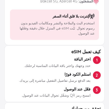
المشغلون
:
Bakcell 5G, Azercell 4G
إنترنت بلا قلق أثناء السفر
استخدم البث والملاحة والنشر ومكالمات الفيديو بدون
رسوم تجوال. ثبّت eSIM في المنزل خلال دقيقة وفعّلها
عند الوصول.
كيف تعمل eSIM
اختر الباقة
1
حدد وجهتك واختر باقة البيانات المناسبة لرحلتك.
استلم الكود فورًا
2
بعد الدفع نرسل تفاصيل التفعيل مباشرة إلى بريدك.
فعّل عند الوصول
3
امسح رمز QR وشغّل تجوال البيانات عند الوصول.
تحقق من جهازك