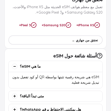
تعمل مع معظم هواتف eSIM الحديثة مثل iPhone XS والأحدث،
Samsung Galaxy S20+ وGoogle Pixel 3+.
Pixel 3+
Samsung S20+
iPhone XS+
تحقق من جهازي →
أسئلة شائعة حول eSIM
ما هي eSIM؟
eSIM هي شريحة رقمية تثبتها بواسطة QR أو كود تفعيل بدون
تبديل شريحة فعلية.
متى تبدأ الباقة؟
هل يمكنني الاحتفاظ برقم WhatsApp؟