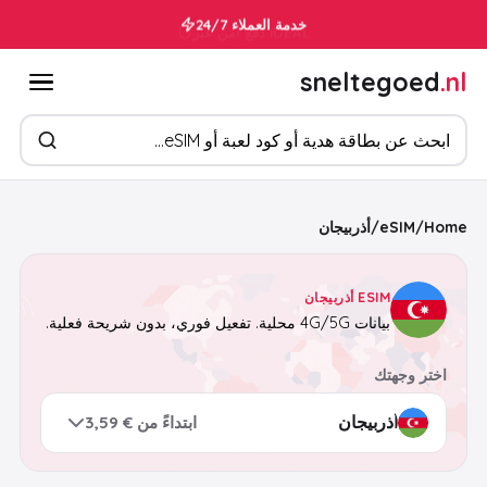
خدمة العملاء 24/7
sneltegoed
.nl
ابحث عن المنتجات
Home
/
eSIM
/
أذربيجان
ESIM أذربيجان
بيانات 4G/5G محلية. تفعيل فوري، بدون شريحة فعلية.
اختر وجهتك
ابتداءً من € 3,59