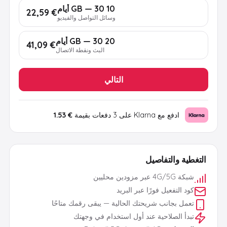
10 GB — 30 أيام
€ 22,59
وسائل التواصل والفيديو
20 GB — 30 أيام
€ 41,09
البث ونقطة الاتصال
التالي
ادفع مع Klarna على 3 دفعات بقيمة
€ 1.53
التغطية والتفاصيل
شبكة 4G/5G عبر مزودين محليين
كود التفعيل فورًا عبر البريد
تعمل بجانب شريحتك الحالية — يبقى رقمك متاحًا
تبدأ الصلاحية عند أول استخدام في وجهتك