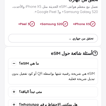
تعمل مع معظم هواتف eSIM الحديثة مثل iPhone XS والأحدث،
Samsung Galaxy S20+ وGoogle Pixel 3+.
Pixel 3+
Samsung S20+
iPhone XS+
تحقق من جهازي →
أسئلة شائعة حول eSIM
ما هي eSIM؟
eSIM هي شريحة رقمية تثبتها بواسطة QR أو كود تفعيل بدون
تبديل شريحة فعلية.
متى تبدأ الباقة؟
هل يمكنني الاحتفاظ برقم WhatsApp؟