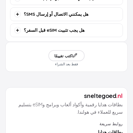
هل يمكنني الاتصال أو إرسال SMS؟
هل يجب تثبيت eSIM قبل السفر؟
اكتب تقييمًا
فقط بعد الشراء
sneltegoed
.nl
بطاقات هدايا رقمية وأكواد ألعاب وبرامج وeSIM بتسليم
سريع للعملاء في هولندا.
روابط سريعة
بطاقات هدايا