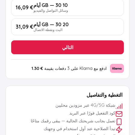
10 GB — 30 أيام
€ 16,09
وسائل التواصل والفيديو
20 GB — 30 أيام
€ 31,09
البث ونقطة الاتصال
التالي
ادفع مع Klarna على 3 دفعات بقيمة
€ 1.30
التغطية والتفاصيل
شبكة 4G/5G عبر مزودين محليين
كود التفعيل فورًا عبر البريد
تعمل بجانب شريحتك الحالية — يبقى رقمك متاحًا
تبدأ الصلاحية عند أول استخدام في وجهتك