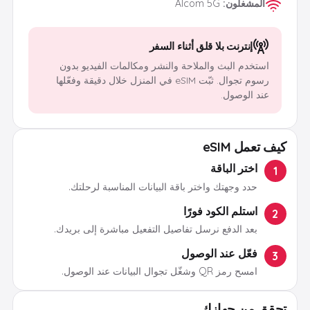
المشغلون
:
Ålcom 5G
إنترنت بلا قلق أثناء السفر
استخدم البث والملاحة والنشر ومكالمات الفيديو بدون
رسوم تجوال. ثبّت eSIM في المنزل خلال دقيقة وفعّلها
عند الوصول.
كيف تعمل eSIM
اختر الباقة
1
حدد وجهتك واختر باقة البيانات المناسبة لرحلتك.
استلم الكود فورًا
2
بعد الدفع نرسل تفاصيل التفعيل مباشرة إلى بريدك.
فعّل عند الوصول
3
امسح رمز QR وشغّل تجوال البيانات عند الوصول.
تحقق من جهازك