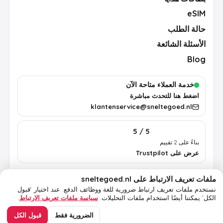
eSIM
حالة الطلب
الأسئلة الشائعة
Blog
خدمة العملاء متاحة الآن
اضغط هنا للتحدث مباشرة
klantenservice@sneltegoed.nl
5 / 5
بناءً على 2 تقييم
عرض على Trustpilot
ملفات تعريف الارتباط على sneltegoed.nl
الشروط
الخصوصية
سياسة ملفات تعريف الارتباط
معلومات قانونية
نستخدم ملفات تعريف ارتباط ضرورية للغة ووظائف الدفع.
عند اختيار ‘قبول
الكل’ يمكننا أيضًا استخدام ملفات التحليلات.
سياسة ملفات تعريف الارتباط
.
© 2026 sneltegoed.nl. جميع الحقوق محفوظة.
الضرورية فقط
قبول الكل